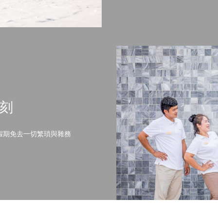
刻
假期免去一切繁瑣與雜務