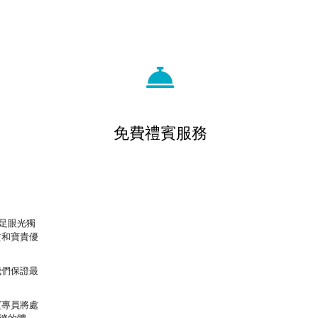
免費禮賓服務
足眼光獨
賃和寶貴優
我們保證最
賓專員將處
縫的體