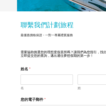
聯繫我們計劃旅程
最優惠價格保證・一對一專屬禮賓服務
需要協助挑選您的理想度假居所嗎？讓我們為您指引，找
立即提交您的查詢，邁出通往夢想假期的第一步！
姓名
*
名
姓
您的電子郵件
*