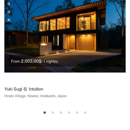
選
推
薦
2.003,00$
From
/ 1 night(s)
Yuki Sugi 在 Intuition
Hirafu Village, Niseko, Hokkaido, Japan