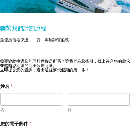
聯繫我們計劃旅程
最優惠價格保證・一對一專屬禮賓服務
獲取 Zekkei Collection 獨家優惠
需要協助挑選您的理想度假居所嗎？讓我們為您指引，找出符合您的需求
並超越您期望的完美假期之選。
訂閱獨家優惠與旅行靈感
立即提交您的查詢，邁出通往夢想假期的第一步！
姓名
*
名
姓
您的電子郵件
*