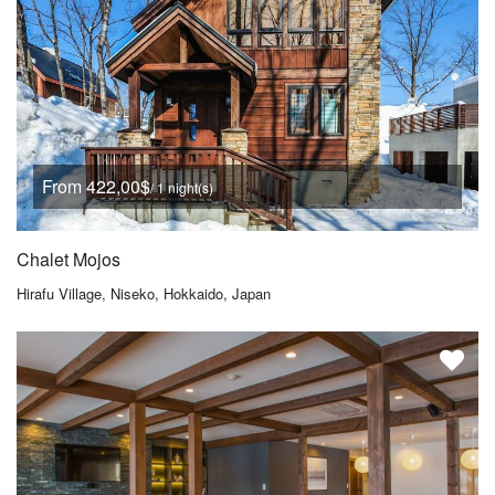
From 422,00$
/ 1 night(s)
Chalet Mojos
Hirafu Village, Niseko, Hokkaido, Japan