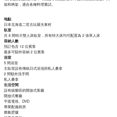
箱和烤架，適合各種料理嘗試。
地點
日本北海道二世古比羅夫東村
臥室
共 6 間特大雙人床臥室，所有特大床均可配置為 2 張單人床
容納人數
預訂包含 12 位賓客
最多可額外容納 2 位賓客
浴室
5 間浴室
主臥室設有傳統日式浴池與私人桑拿
2 間額外洗手間
私人桑拿
生活空間
設有娛樂區的開放式客廳
開放式餐廳
平面電視、DVD
專業配備廚房
燃氣壁爐