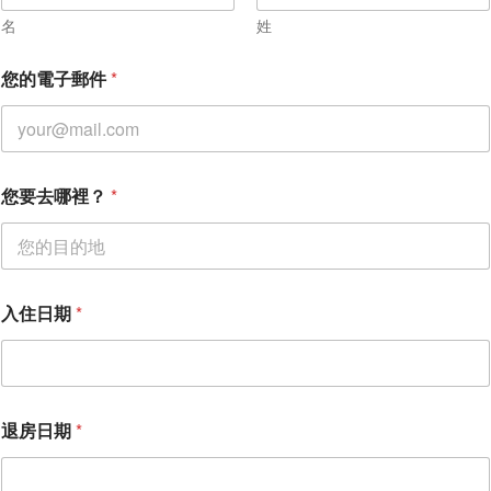
名
姓
入
您的電子郵件
*
住
日
期
姓
名
*
您要去哪裡？
*
入住日期
*
退房日期
*