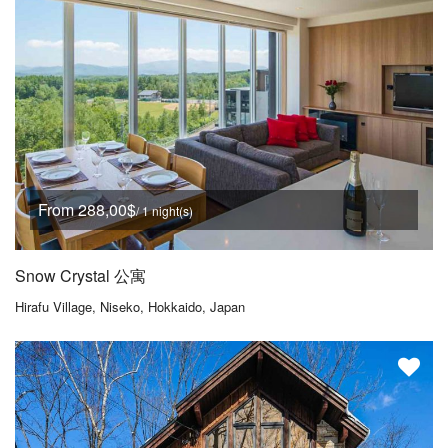
From 288,00$
/ 1 night(s)
Snow Crystal 公寓
Hirafu Village, Niseko, Hokkaido, Japan