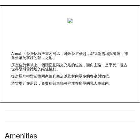
Annabel 位於比羅夫東村郊區，地理位置優越，鄰近滑雪場與餐廳，卻
又坐落於寧靜的隱世之地。
房屋位於斜坡上一個隱密且陽光充足的位置，面向主路，是享受二世古
世界級滑雪體驗的絕佳據點。
從房屋可輕鬆前往兩家便利商店以及村內眾多的餐廳與酒吧。
滑雪場近在咫尺，免費租賃車輛可停放在房屋的私人車庫內。
Amenities