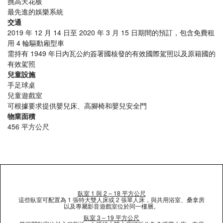
挑高天花板
最先進的娛樂系統
交通
2019 年 12 月 14 日至 2020 年 3 月 15 日期間的預訂，包含免費租
用 4 輪驅動廂型車
需持有 1949 年日內瓦公約簽署國核發的有效國際駕照以及原籍國的
有效駕照
兒童設施
手足球桌
兒童遊戲室
可根據要求提供嬰兒床、高腳椅和嬰兒安全門
物業面積
456 平方公尺
臥室 1 與 2 – 18 平方公尺
這些臥室可配置為 1 張特大雙人床或 2 張單人床，與共用浴室、桑拿房
以及專屬影音遊戲室位於同一樓層。
臥室 3 – 19 平方公尺