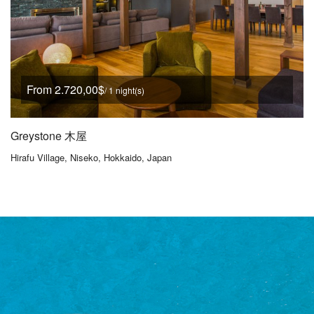
From 2.720,00$
/ 1 night(s)
Greystone 木屋
Hirafu Village, Niseko, Hokkaido, Japan