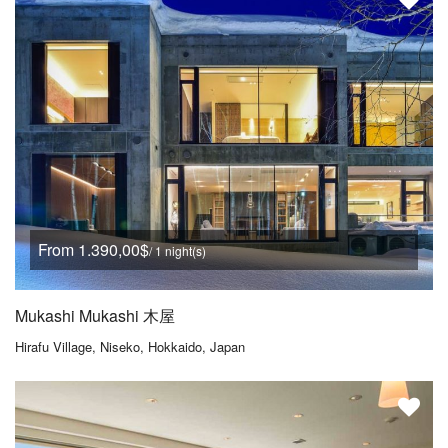
From 1.390,00$
/ 1 night(s)
Mukashi Mukashi 木屋
Hirafu Village, Niseko, Hokkaido, Japan