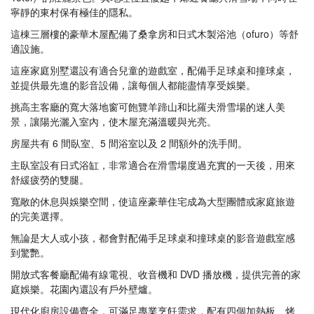
寧靜的東村保有極佳的隱私。
這棟三層樓的豪華木屋配備了桑拿房和日式木製浴池（ofuro）等舒
適設施。
這座家庭別墅還設有適合兒童的遊戲室，配備手足球桌和撞球桌，
並提供最先進的影音設備，讓每個人都能盡情享受娛樂。
挑高主客廳的寬大落地窗可飽覽羊蹄山和比羅夫滑雪場的迷人美
景，讓陽光灑入室內，使木屋充滿溫暖與光亮。
房屋共有 6 間臥室、5 間浴室以及 2 間額外的洗手間。
主臥室設有日式浴缸，非常適合在滑雪場度過充實的一天後，用來
舒緩疲勞的雙腿。
寬敞的休息與娛樂空間，使這座豪華住宅成為大型團體或家庭旅遊
的完美選擇。
無論是大人或小孩，都會對配備手足球桌和撞球桌的影音遊戲室感
到驚艷。
開放式客餐廳配備有線電視、收音機和 DVD 播放機，提供完善的家
庭娛樂。花園內還設有戶外壁爐。
現代化廚房設備齊全，可滿足專業烹飪需求，配有四個加熱板、烤