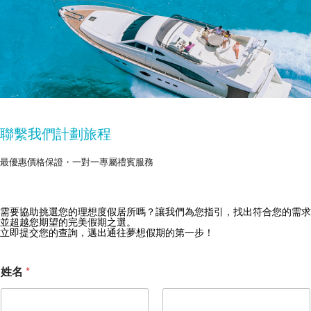
聯繫我們計劃旅程
最優惠價格保證・一對一專屬禮賓服務
需要協助挑選您的理想度假居所嗎？讓我們為您指引，找出符合您的需求
獲取 Zekkei Collection 獨家優惠
並超越您期望的完美假期之選。
立即提交您的查詢，邁出通往夢想假期的第一步！
訂閱獨家優惠與旅行靈感
姓名
*