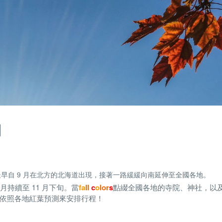
間
最早自 9 月在北方的北海道出現，接著一路緩緩向南延伸至全國各地。
持續至 11 月下旬。當
fa
ll
c
o
lor
s
點綴全國各地的寺院、神社，以
依照各地紅葉預測來安排行程！