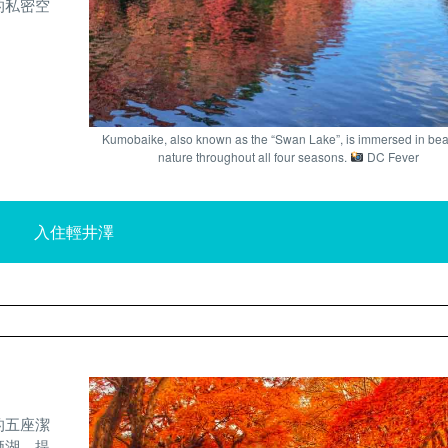
的私密空
Kumobaike, also known as the “Swan Lake”, is immersed in beau
nature throughout all four seasons.
DC Fever
入住輕井澤
的五座潔
栖湖，提