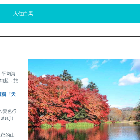
入住白馬
，平均海
中旬起，旅
，暱稱「天
加入變色行
suji）
處隱密的山