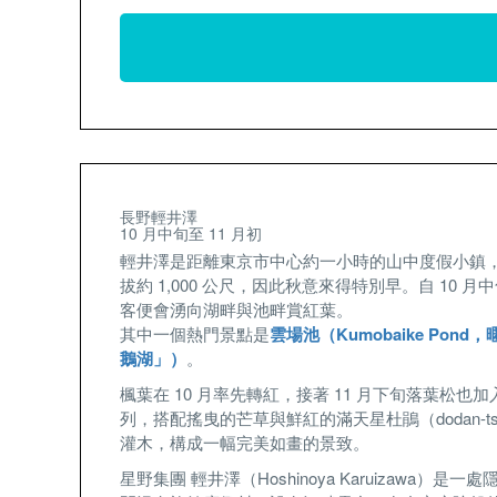
長野輕井澤
10 月中旬至 11 月初
輕井澤是距離東京市中心約一小時的山中度假小鎮
拔約 1,000 公尺，因此秋意來得特別早。自 10 月
客便會湧向湖畔與池畔賞紅葉。
其中一個熱門景點是
雲場池（Kumobaike Pond
鵝湖」）
。
楓葉在 10 月率先轉紅，接著 11 月下旬落葉松也
列，搭配搖曳的芒草與鮮紅的滿天星杜鵑（dodan-tsut
灌木，構成一幅完美如畫的景致。
星野集團 輕井澤（Hoshinoya Karuizawa）是一