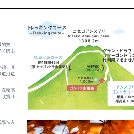
穫的方
了羊蹄山
路線。其
步道沿途
，在較高
，欣賞壯
營場進入