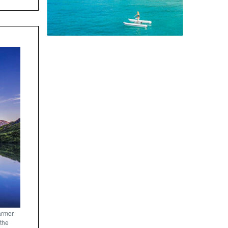
armer
 the