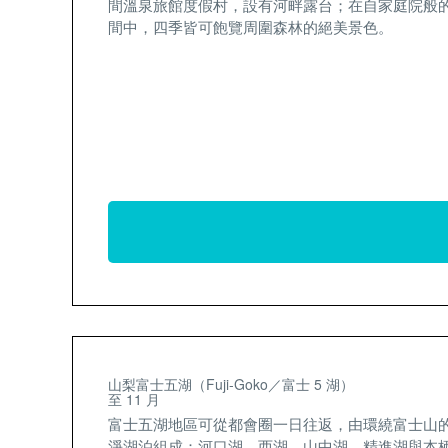
間溫泉旅館度假村，設有河畔露台；在自家庭院般
間中，四季皆可飽覽周圍森林的絕美景色。
山梨富士五湖（Fuji-Goko／富士 5 湖）
至 11 月
富士五湖地區可從都會圈一日往返，由環繞富士山
淨湖泊組成：河口湖、西湖、山中湖、精進湖與本