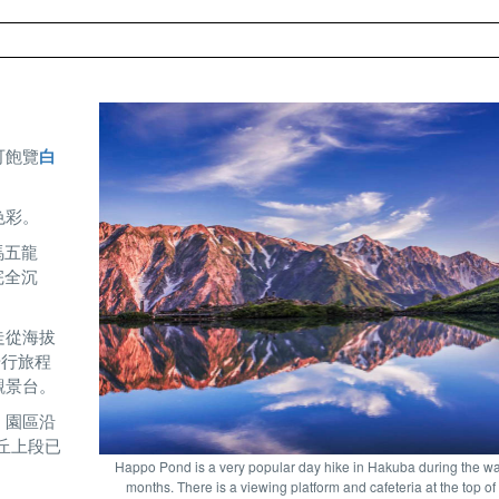
可飽覽
白
色彩。
馬五龍
完全沉
走從海拔
步行旅程
觀景台。
；園區沿
丘上段已
Happo Pond is a very popular day hike in Hakuba during the w
。
months. There is a viewing platform and cafeteria at the top of