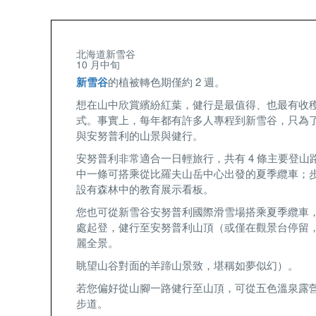
北海道新雪谷
10 月中旬
新雪谷
的植被轉色期僅約 2 週。
想在山中欣賞繽紛紅葉，健行是最值得、也最有收
式。事實上，每年都有許多人專程到新雪谷，只為
與安努普利的山景與健行。
安努普利非常適合一日輕旅行，共有 4 條主要登山
中一條可搭乘從比羅夫山岳中心出發的夏季纜車；
設有森林中的教育展示看板。
您也可從新雪谷安努普利國際滑雪場搭乘夏季纜車
處起登，健行至安努普利山頂（或僅在觀景台停留
麗全景。
眺望山谷對面的羊蹄山景致，堪稱如夢似幻）。
若您偏好從山腳一路健行至山頂，可從五色溫泉露
步道。