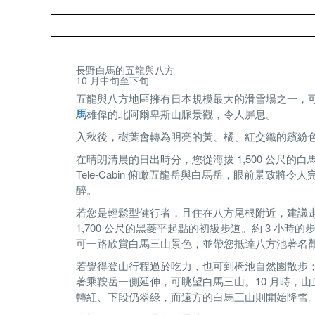
長野白馬的五龍與八方
10 月中旬至下旬
五龍與八方地區擁有日本規模最大的滑雪場之一，
馬
雄偉的北阿爾卑斯山脈景觀，令人屏息。
入秋後，樹葉會轉為明亮的黃、橘、紅交織的繽紛
在晴朗清晨的日出時分，您從海拔 1,500 公尺的白
Tele-Cabin 俯瞰五龍岳與白馬岳，眼前景致將令人
醉。
若您是輕鬆型健行者，且住在八方尾根附近，建議
1,700 公尺的黑菱平起點的初級步道。約 3 小時的
可一路欣賞白馬三山景色，並帶您抵達八方池著名
若覺得登山行程過於吃力，也可到栂池自然園散步
著乘鞍岳一側延伸，可眺望白馬三山。10 月時，山
轉紅、下段仍翠綠，而遠方的白馬三山則開始降雪