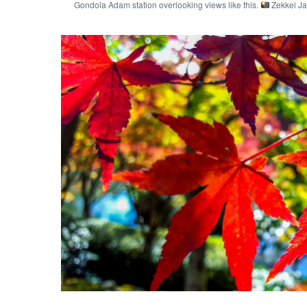
Gondola Adam station overlooking views like this.
Zekkei J