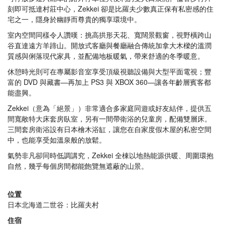
刻即可抵達村莊中心，Zekkei 卻是比羅夫少數真正保有私密感的住
宅之一，隱身於幽靜而尊貴的獨享環境中。
室內空間同樣令人讚嘆：挑高拱形天花、寬闊景觀窗，視野橫跨山
谷直達遠方羊蹄山。開放式客廳與餐廳融合傳統加拿大木樑的溫潤
質感與俐落現代家具，並配備地板暖氣，帶來舒適的冬季暖意。
休憩時光則可在專屬影音室享受頂級視聽設備與大型平面電視；豐
富的 DVD 與藏書—再加上 PS3 與 XBOX 360—讓各年齡層賓客都
能盡興。
Zekkei（意為「絕景」）非常適合多家庭同遊或好友結伴，提供五
間寬敞特大床套房臥室，另有一間帶衛浴的兒童房，配備雙層床。
三間套房衛浴設有日本檜木浴缸，讓您在自家度假木屋的私密空間
中，也能享受如溫泉般的放鬆。
氣勢非凡卻同時低調講究，Zekkei 全棟以地熱能源供暖、周圍環抱
自然，幾乎每個房間都能飽覽無遮蔽的山景。
位置
日本北海道二世谷：比羅夫村
住宿