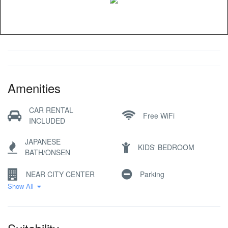
Amenities
CAR RENTAL
Free WiFi
INCLUDED
JAPANESE
KIDS' BEDROOM
BATH/ONSEN
NEAR CITY CENTER
Parking
Show All
SKI STORAGE