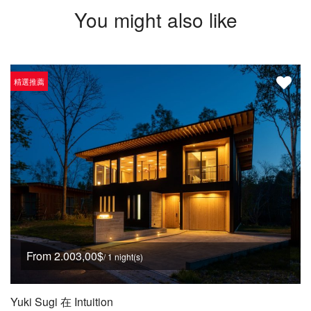
You might also like
精選推薦
From 2.003,00$
/ 1 night(s)
Yuki Sugi 在 Intuition