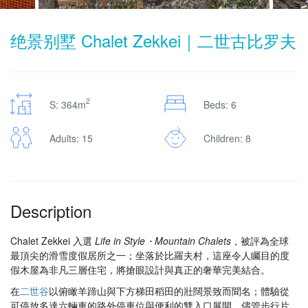
绝景别墅 Chalet Zekkei｜二世古比罗夫
2
S: 364m
Beds: 6
Adults: 15
Children: 8
Description
Chalet Zekkei 入選
Life in Style・Mountain Chalets
，被評為全球
最頂尖的滑雪度假居所之一；坐落於比羅夫村，這座令人矚目的度
假木屋為非凡三層住宅，將搶眼設計與真正的奢華完美結合。
在
二世谷
以俯瞰羊蹄山與下方梯田稻田的壯闊景致而聞名；體驗從
可停放多達六輛車的路外停車位與便利的雙入口展開。儘管步行片