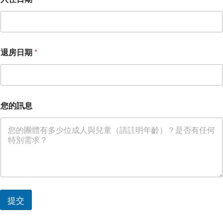
*
退房日期
*
您
的
電
子
郵
件
您的訊息
提交