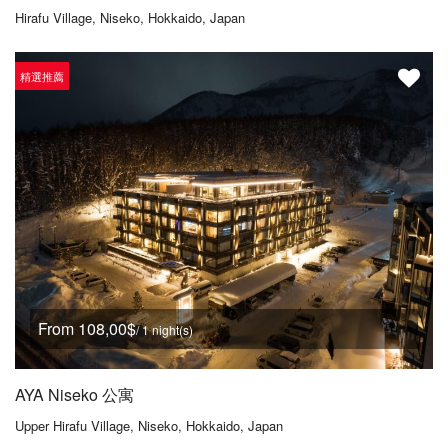
Hirafu Village, Niseko, Hokkaido, Japan
精選推薦
From 108,00$
/ 1 night(s)
AYA Niseko 公寓
Upper Hirafu Village, Niseko, Hokkaido, Japan