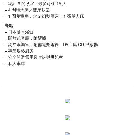
– 總計 6 間臥室，最多可住 15 人
– 4 間特大床／雙床臥室
– 1 間兒童房，含 2 組雙層床 + 1 張單人床
亮點
– 日本檜木浴缸
– 開放式客廳，附壁爐
– 獨立娛樂室，配備電漿電視、DVD 與 CD 播放器
– 專業規格廚房
– 安全的滑雪用具收納與烘乾室
– 私人車庫