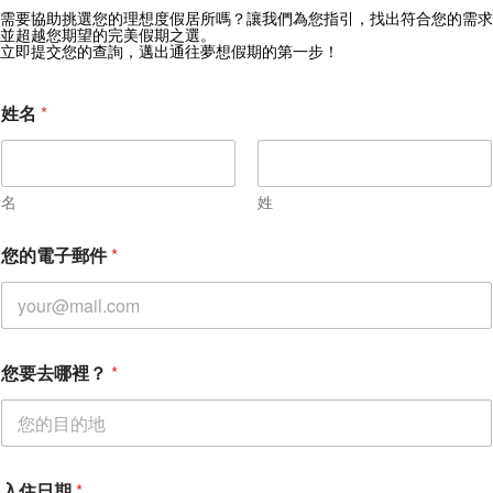
需要協助挑選您的理想度假居所嗎？讓我們為您指引，找出符合您的需求
獲取 Zekkei Collection 獨家優惠
並超越您期望的完美假期之選。
立即提交您的查詢，邁出通往夢想假期的第一步！
訂閱獨家優惠與旅行靈感
姓名
*
名
姓
您的電子郵件
*
您要去哪裡？
*
入住日期
*