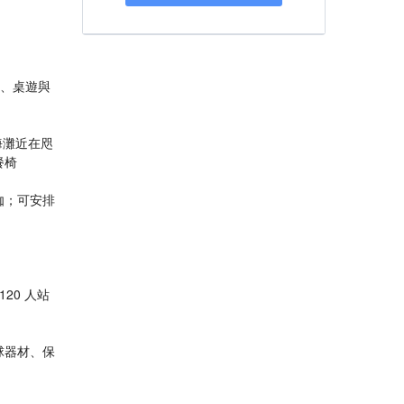
球桌、桌遊與
且海灘近在咫
餐椅
伽；可安排
120 人站
球器材、保