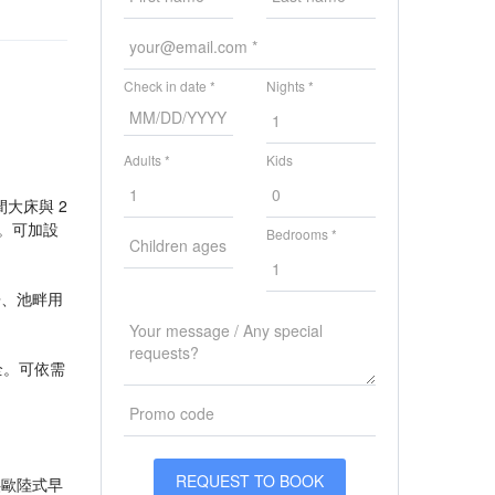
Check in date *
Nights *
Adults *
Kids
間大床與 2
）。可加設
Bedrooms *
房、池畔用
全。可依需
提供歐陸式早