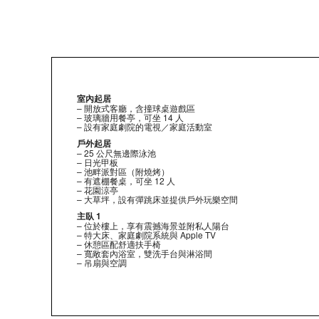
室內起居
– 開放式客廳，含撞球桌遊戲區
– 玻璃牆用餐亭，可坐 14 人
– 設有家庭劇院的電視／家庭活動室
戶外起居
– 25 公尺無邊際泳池
– 日光甲板
– 池畔派對區（附燒烤）
– 有遮棚餐桌，可坐 12 人
– 花園涼亭
– 大草坪，設有彈跳床並提供戶外玩樂空間
主臥 1
– 位於樓上，享有震撼海景並附私人陽台
– 特大床、家庭劇院系統與 Apple TV
– 休憩區配舒適扶手椅
– 寬敞套內浴室，雙洗手台與淋浴間
– 吊扇與空調