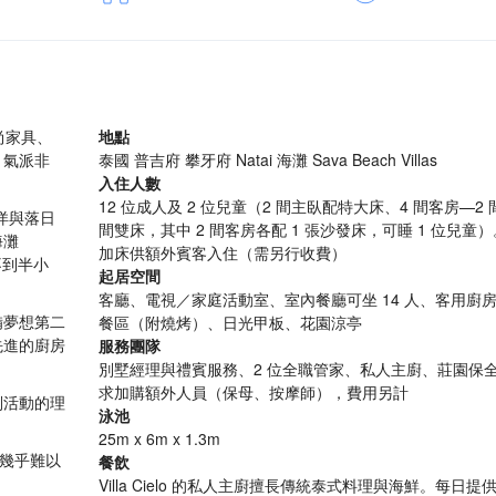
尚家具、
地點
，氣派非
泰國 普吉府 攀牙府 Natai 海灘 Sava Beach Villas
入住人數
12 位成人及 2 位兒童（2 間主臥配特大床、4 間客房—2 
與海洋與落日
間雙床，其中 2 間客房各配 1 張沙發床，可睡 1 位兒童
海灘
加床供額外賓客入住（需另行收費）
不到半小
起居空間
客廳、電視／家庭活動室、室內餐廳可坐 14 人、客用廚
備夢想第二
餐區（附燒烤）、日光甲板、花園涼亭
先進的廚房
服務團隊
別墅經理與禮賓服務、2 位全職管家、私人主廚、莊園保
求加購額外人員（保母、按摩師），費用另計
別活動的理
泳池
25m x 6m x 1.3m
，幾乎難以
餐飲
Villa Cielo 的私人主廚擅長傳統泰式料理與海鮮。每日