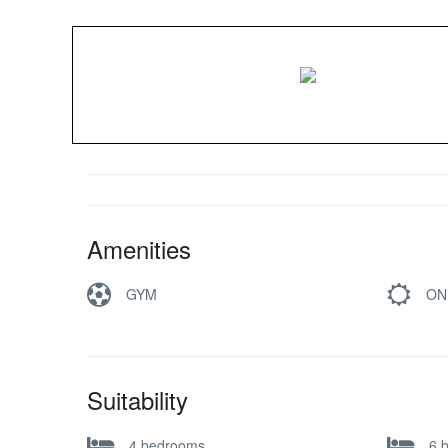
Amenities
GYM
ON
Suitability
4 bedrooms
6 