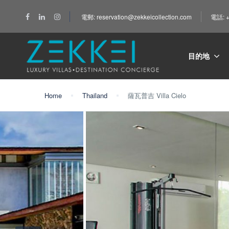
電郵: reservation@zekkeicollection.com
電話: +
目的地
Home
Thailand
薩瓦普吉 Villa Cielo