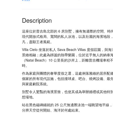
Description
這座位於普吉島北部的 6 房別墅，擁有無邊際的空間、時
現代開放式格局、寬闊的私人泳池，以及壯麗的海濱地段
凡，盡顯王者風範。
Villa Cielo 坐落於私人 Sava Beach Villas 度假莊園，
景緻相融；此處為靜謐的熱帶樂園，位於近乎無人的納泰
（Natai Beach）10 公里長的沙岸上，距離普吉機場車程
時。
作為家庭與團體的奢華度假之選，這處俐落雅緻的居所配
個家的所有現代設施，包括撞球桌、吧台、燒烤設備、最
與家庭劇院系統。
別墅令人驚豔的海濱景致，也使其成為舉辦婚禮或其他特
想場地。
站在黑色磁磚鋪就的 25 公尺無邊際泳池一端眺望地平線
分辨天空從何開始、海洋於何處結束。