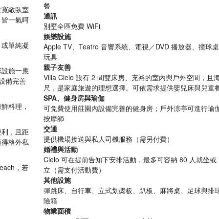
餐
從寬敞臥室
通訊
，皆一氣呵
別墅全區免費 WiFi
娛樂設施
，或單純凝
Apple TV、Teatro 音響系統、電視／DVD 播放器、撞
玩具
親子友善
彩設施一應
Villa Cielo 設有 2 間雙床房、充裕的室內與戶外空間，
內設備完善
尺，是家庭旅遊的理想選擇。可依需求提供嬰兒床與兒童
SPA、健身房與瑜伽
海鮮料理，
可免費使用莊園內設備完善的健身房；戶外涼亭可進行瑜
。
按摩師
交通
程便利，且距
提供機場接送與私人司機服務（需另付費）
顯得格外私
婚禮與活動
Cielo 可在提前告知下安排活動，最多可容納 80 人就坐或 
Beach，若
立（需支付活動費）
。
其他設施
彈跳床、自行車、立式划槳板、趴板、麻將桌、足球與排
險箱
物業面積