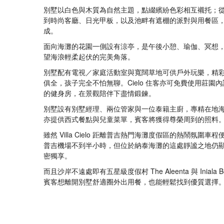
別墅以白色與木質為自然主題，點綴繽紛色彩相互襯托；
到時尚客廳、日光甲板，以及池畔有遮棚的派對與用餐區
成。
面向海灘的花園一側設有涼亭，是午後小憩、瑜伽、冥想
望海浪輕柔起伏的完美角落。
別墅配有電視／家庭活動室與寬闊草地可供戶外玩樂，精
俱全，孩子完全不怕無聊。Cielo 住客亦可免費使用莊園
的健身房，在景觀陪伴下盡情鍛鍊。
別墅設有別墅經理、兩位管家與一位泰籍主廚，專精在地
亦提供西式餐點與兒童菜單，賓客將獲得尊榮周到的照料
雖然 Villa Cielo 距離普吉熱門海灘度假區的熱鬧氛圍車
普吉機場不到半小時，但位於納泰海灘的這處靜謐之地仍
密獨享。
而且沙岸不遠處即有五星級度假村 The Aleenta 與 Iniala 
賓客想離開別墅舒適圈外出用餐，也能輕鬆找到優質選擇