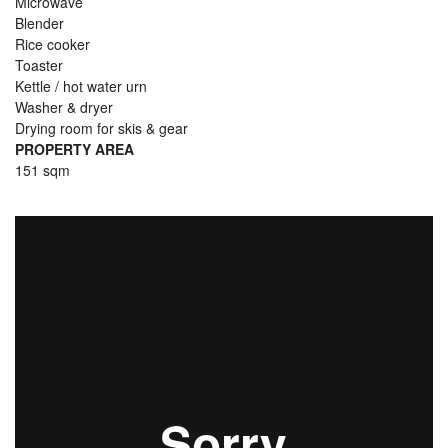
Microwave
Blender
Rice cooker
Toaster
Kettle / hot water urn
Washer & dryer
Drying room for skis & gear
PROPERTY AREA
151 sqm