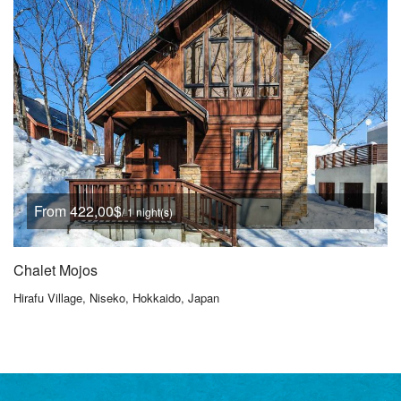
From 422,00$
/ 1 night(s)
Chalet Mojos
Hirafu Village, Niseko, Hokkaido, Japan