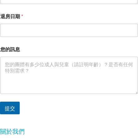
入
退房日期
*
住
日
期
您
的
訊
您的訊息
息
您
要
去
哪
裡
？
提交
關於我們