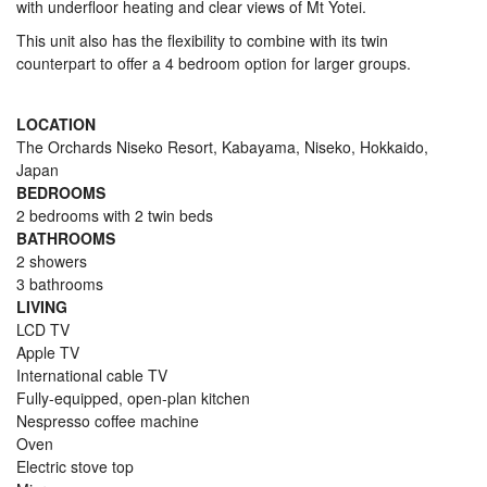
with underfloor heating and clear views of Mt Yotei.
This unit also has the flexibility to combine with its twin
counterpart to offer a 4 bedroom option for larger groups.
LOCATION
The Orchards Niseko Resort, Kabayama, Niseko, Hokkaido,
Japan
BEDROOMS
2 bedrooms with 2 twin beds
BATHROOMS
2 showers
3 bathrooms
LIVING
LCD TV
Apple TV
International cable TV
Fully-equipped, open-plan kitchen
Nespresso coffee machine
Oven
Electric stove top