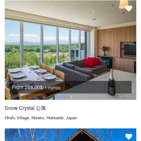
From 288,00$
/ 1 night(s)
Snow Crystal 公寓
Hirafu Village, Niseko, Hokkaido, Japan