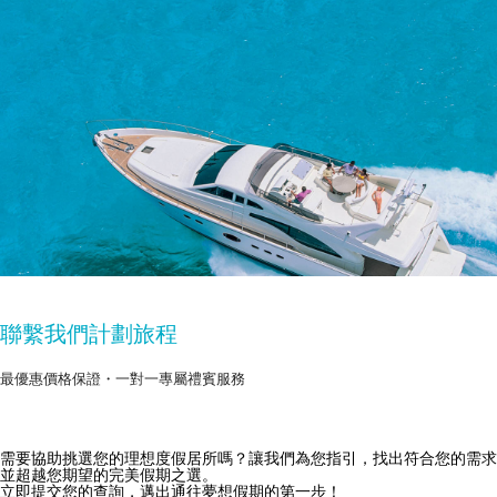
聯繫我們計劃旅程
最優惠價格保證・一對一專屬禮賓服務
需要協助挑選您的理想度假居所嗎？讓我們為您指引，找出符合您的需求
獲取 Zekkei Collection 獨家優惠
並超越您期望的完美假期之選。
立即提交您的查詢，邁出通往夢想假期的第一步！