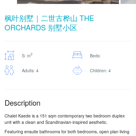
枫叶别墅｜二世古桦山 THE
ORCHARDS 别墅小区
2
S: m
Beds:
Adults: 4
Children: 4
Description
Chalet Kaede is a 151 sqm contemporary two bedroom duplex
unit with a clean and Scandinavian-inspired aesthetic.
Featuring ensuite bathrooms for both bedrooms, open plan living