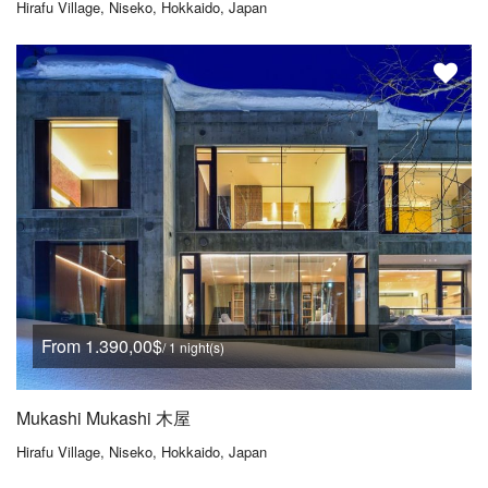
Hirafu Village, Niseko, Hokkaido, Japan
From 1.390,00$
/ 1 night(s)
Mukashi Mukashi 木屋
Hirafu Village, Niseko, Hokkaido, Japan