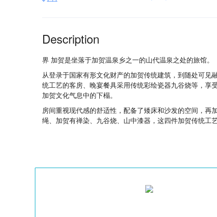
Description
界 加贺是坐落于加贺温泉乡之一的山代温泉之处的旅馆。
从登录于国家有形文化财产的加贺传统建筑，到随处可见
统工艺的客房、晚宴餐具采用传统彩绘瓷器九谷烧等，享
加贺文化气息中的下榻。
房间重视现代感的舒适性，配备了矮床和沙发的空间，再
绳、加贺有禅染、九谷烧、山中漆器，这四件加贺传统工