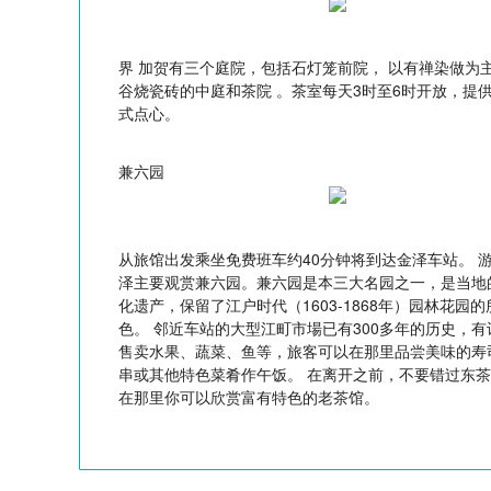
界 加贺有三个庭院，包括石灯笼前院， 以有禅染做为
谷烧瓷砖的中庭和茶院 。茶室每天3时至6时开放，提
式点心。
兼六园
从旅馆出发乘坐免费班车约40分钟将到达金泽车站。 
泽主要观赏兼六园。兼六园是本三大名园之一，是当地
化遗产，保留了江户时代（1603-1868年）园林花园
色。 邻近车站的大型江町市場已有300多年的历史，有
售卖水果、蔬菜、鱼等，旅客可以在那里品尝美味的寿
串或其他特色菜肴作午饭。 在离开之前，不要错过东
在那里你可以欣赏富有特色的老茶馆。