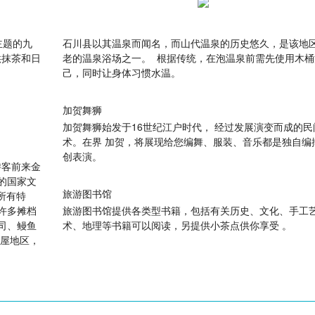
主题的九
石川县以其温泉而闻名，而山代温泉的历史悠久，是该地
供抹茶和日
老的温泉浴场之一。 根据传统，在泡温泉前需先使用木桶
己，同时让身体习惯水温。
加贺舞狮
加贺舞狮始发于16世纪江户时代， 经过发展演变而成的民
术。在界 加贺，将展现给您编舞、服装、音乐都是独自编
创表演。
游客前来金
的国家文
旅游图书馆
的所有特
许多摊档
旅游图书馆提供各类型书籍，包括有关历史、文化、手工
司、鳗鱼
术、地理等书籍可以阅读，另提供小茶点供你享受 。
茶屋地区，