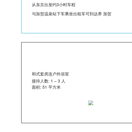
从东京出发约3小时车程
与加贺温泉站下车乘坐出租车可到达界 加贺
和式套房连户外浴室
接待人数: 1 – 3 人
面积: 51 平方米