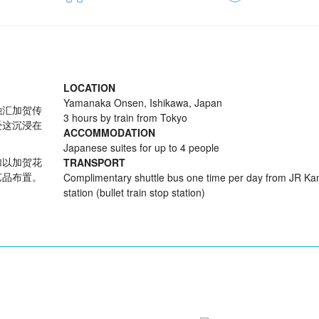
LOCATION
Yamanaka Onsen, Ishikawa, Japan
融汇加贺传
3 hours by train from Tokyo
受这沉浸在
ACCOMMODATION
Japanese suites for up to 4 people
加以加贺花
TRANSPORT
艺品布置。
Complimentary shuttle bus one time per day from JR K
station (bullet train stop station)