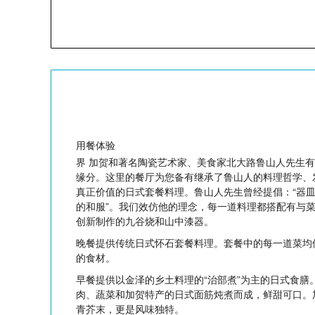
用餐体验
界 加贺和著名陶瓷艺术家、美食家北大路鲁山人先生
缘分。这里的餐厅为您备有继承了鲁山人的料理哲学、
真正价值的日式套餐料理。鲁山人先生曾经提倡：“器
的和服”。我们效仿他的理念，每一道料理都搭配有与
创新制作的九谷烧和山中漆器。
晚餐提供传统日式怀石套餐料理。套餐中的每一道菜均
的食材。
早餐提供以金泽的乡土料理的“治部煮”为主的日式食膳
肉、蔬菜和加贺特产的日式面筋炖煮而成，鲜甜可口。
青芥末，更是风味独特。