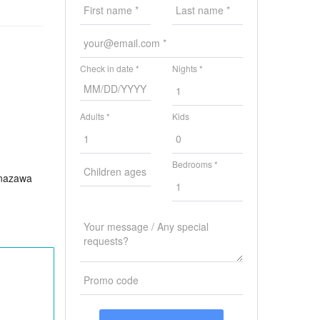
Check in date *
Nights *
Adults *
Kids
Bedrooms *
anazawa