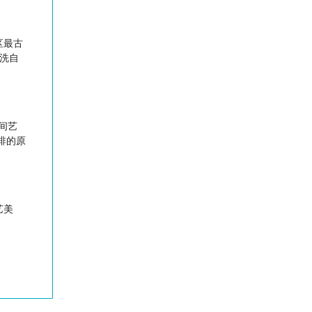
区最古
洗自
间艺
排的原
艺美