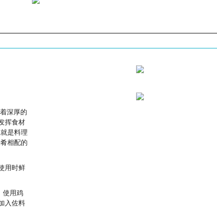
有着深厚的
发挥食材
皿就是料理
菜肴相配的
使用时鲜
。使用鸡
加入佐料