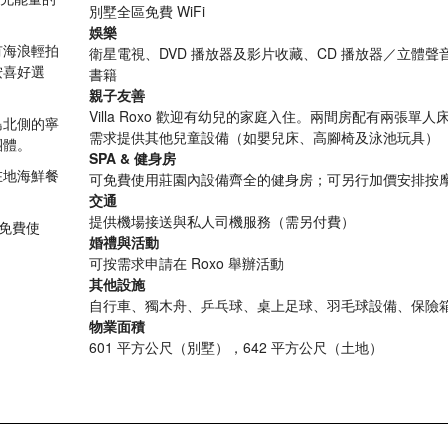
別墅全區免費 WiFi
娛樂
有海浪輕拍
衛星電視、DVD 播放器及影片收藏、CD 播放器／立體聲
按喜好選
書籍
親子友善
Villa Roxo 歡迎有幼兒的家庭入住。兩間房配有兩張單
島北側的寧
需求提供其他兒童設備（如嬰兒床、高腳椅及泳池玩具）
團體。
SPA & 健身房
在地海鮮餐
可免費使用莊園內設備齊全的健身房；可另行加價安排按
交通
提供機場接送與私人司機服務（需另付費）
可免費使
婚禮與活動
可按需求申請在 Roxo 舉辦活動
其他設施
自行車、獨木舟、乒乓球、桌上足球、羽毛球設備、保險
物業面積
601 平方公尺（別墅），642 平方公尺（土地）