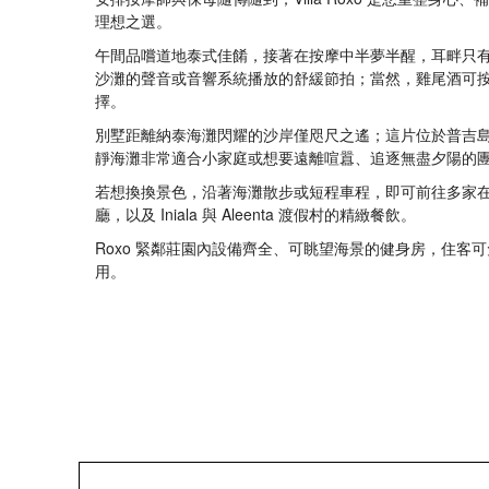
理想之選。
午間品嚐道地泰式佳餚，接著在按摩中半夢半醒，耳畔只
沙灘的聲音或音響系統播放的舒緩節拍；當然，雞尾酒可
擇。
別墅距離納泰海灘閃耀的沙岸僅咫尺之遙；這片位於普吉
靜海灘非常適合小家庭或想要遠離喧囂、追逐無盡夕陽的
若想換換景色，沿著海灘散步或短程車程，即可前往多家
廳，以及 Iniala 與 Aleenta 渡假村的精緻餐飲。
Roxo 緊鄰莊園內設備齊全、可眺望海景的健身房，住客
用。