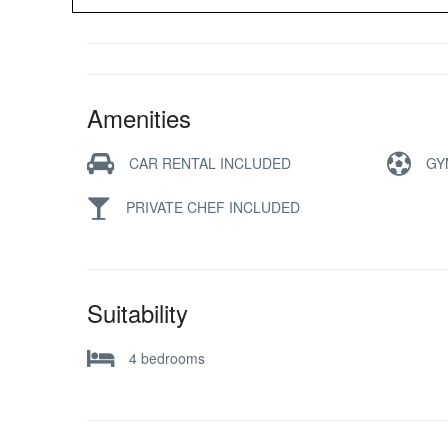
Amenities
CAR RENTAL INCLUDED
GY
PRIVATE CHEF INCLUDED
Suitability
4 bedrooms