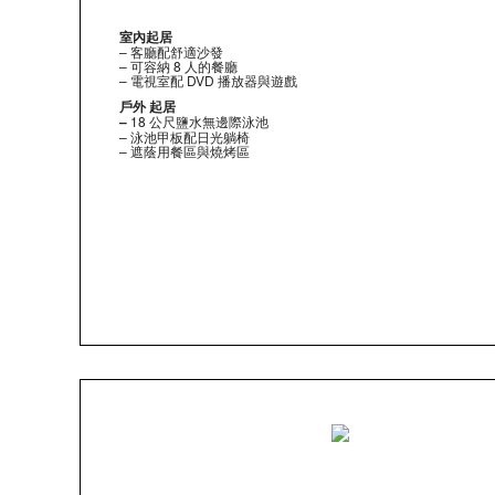
室內起居
– 客廳配舒適沙發
– 可容納 8 人的餐廳
– 電視室配 DVD 播放器與遊戲
戶外
起居
–
18 公尺鹽水無邊際泳池
– 泳池甲板配日光躺椅
– 遮蔭用餐區與燒烤區