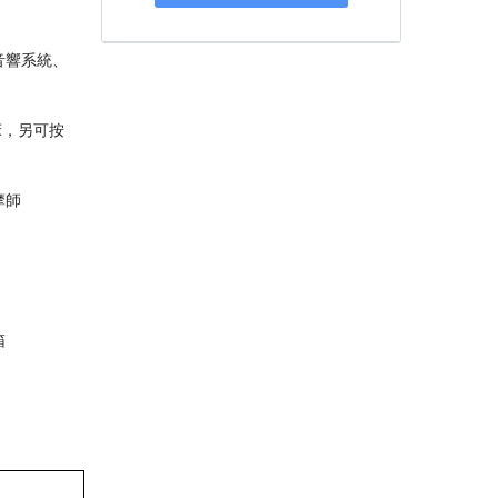
音響系統、
人床，另可按
摩師
箱