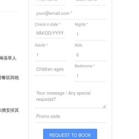
Check in date *
Nights *
Adults *
Kids
配兩張單人
Bedrooms *
用餐區與燒
加價安排其