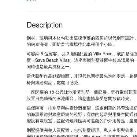
Description
鋼材、玻璃與木材勾勒出這棟俐落的四房超現代別墅設計
的納泰海灘，距離普吉機場往北車程僅半小時。
可容納 8 位賓客、共 3 層樓配置的 Villa Roxo，或許是
墅（Sava Beach Villas）這座專屬別墅莊園中較為溫馨
同時也是最具風格之一。
當代藝術作品點綴牆面，其現代氛圍從最先進的廚房一路
椅與繽紛織品，處處可感受。
一座閃耀的 18 公尺泳池沿著別墅一側延展，旁有鬱郁花
設置日光躺椅的泳池露台，讓您盡情享受悠閒放鬆時光。
雖僅隔著一排別墅與納泰沙灘相望，這處俐落的熱帶逸境
的海灘景緻與綠意環繞的視野；寬敞的起居與用餐空間通
層設有電視室，並配備燒烤區與可遮蔭的戶外用餐區，坐
別墅提供完整人員配置，包括別墅經理、私人主廚與管家
安排按摩師與保母隨傳隨到；Villa Roxo 是您重整身心、