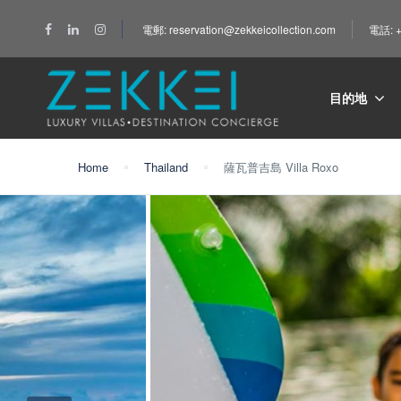
電郵: reservation@zekkeicollection.com
電話: +
目的地
Home
Thailand
薩瓦普吉島 Villa Roxo