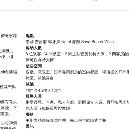
，俯瞰寧靜
地點
泰國 普吉府 攀牙府 Natai 海灘 Sava Beach Villas
容納人數
薩瓦海灘別
8 位賓客（4 間臥室：2 間主臥套房配特大床，2 間客房
的一棟，但
床可併為特大床）
起居空間
延伸至藤編
客廳、電視室、設有客用廚房的室內餐廳、帶頂棚的戶外
烤區、泳池露台
泳池
園植栽帶與
18m x 4.2m x 1.3m
服務人員
仍擁有迷人
別墅經理、管家、私人主廚、莊園保安人員。另可按需求
往泳池，下
他人員（如保母與按摩師）
擁海景。
餐飲
主廚專精傳統泰式料理。每日包含歐陸式早餐
，另可加價
通訊
補充能量的