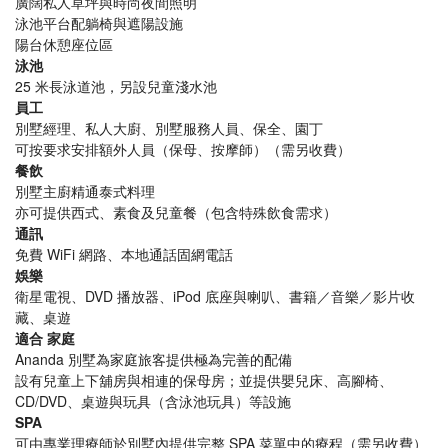
廣闊私人草坪與時尚夜間照明
泳池平台配躺椅與遮陽設施
陽台休憩座位區
泳池
25 米長泳道池，另設兒童淺水池
員工
別墅經理、私人大廚、別墅服務人員、保全、園丁
可按要求安排額外人員（保母、按摩師）（需另收費）
餐飲
別墅主廚精通泰式料理
亦可提供西式、素食及兒童餐（包含特殊飲食需求）
通訊
免費 WiFi 網路、本地通話固網電話
娛樂
衛星電視、DVD 播放器、iPod 底座與喇叭、書籍／音樂／影片收
藏、桌遊
適合
家庭
Ananda 別墅為家庭旅客提供極為完善的配備
設有兒童上下舖房與相連的保母房；並提供嬰兒床、高腳椅、
CD/DVD、桌遊與玩具（含泳池玩具）等設施
SPA
可由專業理療師於別墅內提供完整 SPA 菜單中的療程（需另收費）