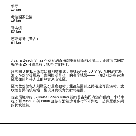
攀牙
42 km
考拉國家公園
46 km
普吉鎮
52 km
芭東海灘（普吉）
61 km
Jivana Beach Villas 坐落於納泰海灘潔白細緻的沙灘上，距離普吉國際
機場僅 25 分鐘車程，地理位置極佳。
莊園由 3 棟私人豪華出租別墅組成，每棟皆擁有 60 至 90 米的絕對海
濱，座落於被譽為「泰國版漢普頓」的海岸地帶——一個吸引許多在地
區居住的外籍人士的尊貴豪宅社區。
區內散落著私人別墅及少量度假村；通往莊園的道路沿途可見漁村、放
牧牲畜與傳統農場，呈現真實樸實的鄉村氛圍。
儘管環境寧靜，Jivana Beach Villas 距離普吉熱門海灘亦僅約一小時車
程；而 Aleenta 與 Iniala 度假村沿著沙灘步行即可到達，提供屢獲殊榮
的餐飲體驗。