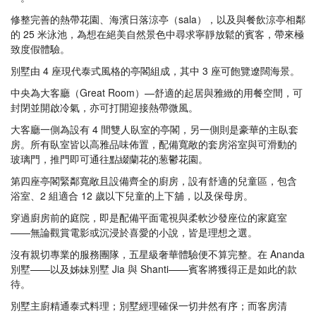
修整完善的熱帶花園、海濱日落涼亭（sala），以及與餐飲涼亭相鄰
的 25 米泳池，為想在絕美自然景色中尋求寧靜放鬆的賓客，帶來極
致度假體驗。
別墅由 4 座現代泰式風格的亭閣組成，其中 3 座可飽覽遼闊海景。
中央為大客廳（Great Room）—舒適的起居與雅緻的用餐空間，可
封閉並開啟冷氣，亦可打開迎接熱帶微風。
大客廳一側為設有 4 間雙人臥室的亭閣，另一側則是豪華的主臥套
房。所有臥室皆以高雅品味佈置，配備寬敞的套房浴室與可滑動的
玻璃門，推門即可通往點綴蘭花的葱鬱花園。
第四座亭閣緊鄰寬敞且設備齊全的廚房，設有舒適的兒童區，包含
浴室、2 組適合 12 歲以下兒童的上下舖，以及保母房。
穿過廚房前的庭院，即是配備平面電視與柔軟沙發座位的家庭室
——無論觀賞電影或沉浸於喜愛的小說，皆是理想之選。
沒有親切專業的服務團隊，五星級奢華體驗便不算完整。在 Ananda
別墅——以及姊妹別墅 Jia 與 Shanti——賓客將獲得正是如此的款
待。
別墅主廚精通泰式料理；別墅經理確保一切井然有序；而客房清