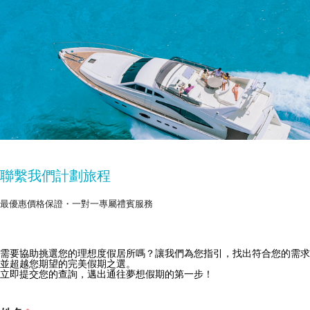
聯繫我們計劃旅程
最優惠價格保證・一對一專屬禮賓服務
需要協助挑選您的理想度假居所嗎？讓我們為您指引，找出符合您的需求
獲取 Zekkei Collection 獨家優惠
並超越您期望的完美假期之選。
立即提交您的查詢，邁出通往夢想假期的第一步！
訂閱獨家優惠與旅行靈感