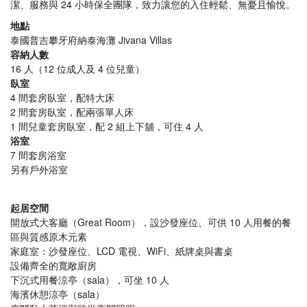
潔、服務與 24 小時保全團隊，致力讓您的入住輕鬆、無憂且愉悅。
地點
泰國普吉攀牙府納泰海灘 Jivana Villas
容納人數
16 人（12 位成人及 4 位兒童）
臥室
4 間套房臥室，配特大床
2 間套房臥室，配兩張單人床
1 間兒童套房臥室，配 2 組上下舖，可住 4 人
浴室
7 間套房浴室
另有戶外浴室
起居空間
開放式大客廳（Great Room），設沙發座位、可供 10 人用餐的餐
區與質感原木元素
家庭室：沙發座位、LCD 電視、WiFi、紙牌桌與書桌
設備齊全的寬敞廚房
下沉式用餐涼亭（sala），可坐 10 人
海濱休憩涼亭（sala）