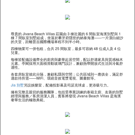
尊貴的 Jivana Beach Villas 莊園由 3 棟壯麗的 6 間臥室海濱別墅與 1
棟 7 間臥室別墅組成，坐落於攀牙府隱世的納泰海灘——一片潔白細沙
的天堂，距離普吉國際機場車程不到半小時。
四棟物業可一併包租，合共 25 間臥室，最多可容納 48 位成人及 4 位
兒童。
每棟皆配備設備齊全的廚房與豪華起居空間，配以舒適家具與質感柚木
元素。亭閣採用大面積滑動玻璃門設計，兼顧熱帶開放式生活與冷氣舒
適性。
各套房臥室彼此分隔，兼顧私隱與空間；公共區域則一應俱全，滿足舒
適款待所需——WiFi、環繞音效電漿電視、圖書館等。
Jia 別墅
另設娛樂室，配備投影幕及司諾克球桌，更添吸引力。
擁有完整且親切的服務團隊，包括受專業訓練的泰籍主廚、友善的別墅
經理與服務／客房清潔人員，賓客將發現 Jivana Beach Villas 是海濱
奢華生活的極致典範。