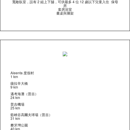
寬敞臥室，設有 2 組上下舖，可供最多 4 位 12 歲以下兒童入住 保母
房
套房浴室
書桌與層架
Aleenta 度假村
1 km
薩拉辛大橋
9 km
邁考海灘（普吉）
24 km
普吉機場
25 km
藍峽谷高爾夫球場（普吉）
31 km
攀牙灣公園
40 km