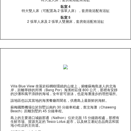
臥室 4
特大雙人床（可配置為 2 張單人床），套房衛浴配有浴缸
臥室 5
2 張單人床及 2 張單人雙層床，套房衛浴配有浴缸
Villa Blue View 坐落於棕櫚樹環繞的山坡上，俯瞰蘇梅島迷人的北海
岸，距離寧靜的邦博（Bang Por）海濱村莊僅 800 公尺，那裡有安靜
的沙灘和風平浪靜的海域，全年皆可游泳，也是海灘漫步的理想場所。
該地區也以其當地的海濱餐廳而聞名，供應島上最新鮮的海鮮。
蘇梅國際機場位於別墅以南約 30 分鐘車程處，查汶海灘（Chaweng
Beach）距離別墅約 45 分鐘車程。
島上的主要港口城鎮那通（Nathon）位於北面 15 分鐘路程處，那裡有
生鮮市場、貨源充足的 Tesco Lotus 超市，以及林立著紀念品商店和當
地小吃店的主街道。