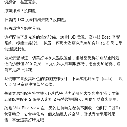
切想像，甚至更多。
涼爽海風？沒問題。
壯麗的 180 度泰國灣景觀？沒問題。
時尚環境？絕對具備。
這裡配備了最先進的燒烤設備、60 吋 3D 電視、高科技 Bose 音響
系統、極簡主義設計，以及一座與大海顏色完美契合的 15 公尺 L 型
無邊際泳池。
如果您覺得這一切美好得令人難以置信，那麼當您得知別墅距離最
近的沙灘僅 800 公尺，且提供私人專屬服務時，您會更加驚喜，這
簡直是錦上添花。
我們非常喜愛其出色的螺旋樓梯設計、下沉式池畔涼亭（sala），以
及 5 間臥室簡潔俐落的線條。
每間客房均配有特大雙人床和帶有時尚浴缸的大型套房衛浴；而第
五間臥室配有 2 張單人床和 2 張特製雙層床，可供年幼賓客使用。
雖然 Villa Blue View 在一天的任何時刻都美不勝收，但到了日落和
黃昏時分，它會轉化為一個充滿魔力的空間，所以盡情享用雞尾
酒，享受這美好時光吧！