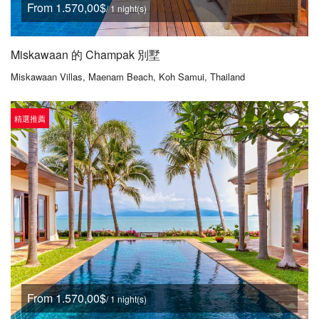
From 1.570,00$
/ 1 night(s)
Miskawaan 的 Champak 別墅
Miskawaan Villas, Maenam Beach, Koh Samui, Thailand
精選推薦
From 1.570,00$
/ 1 night(s)