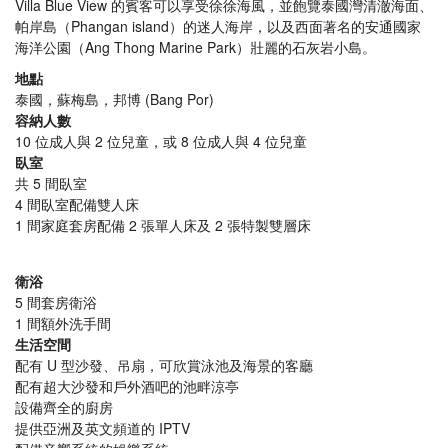
Villa Blue View 的賓客可以享受徐徐海風，並飽覽泰國灣清澈海面、
帕岸島（Phangan island）的迷人海岸，以及西面著名的安通國家
海洋公園（Ang Thong Marine Park）壯麗的石灰岩小島。
地點
泰國，蘇梅島，邦博 (Bang Por)
容納人數
10 位成人與 2 位兒童，或 8 位成人與 4 位兒童
臥室
共 5 間臥室
4 間臥室配備雙人床
1 間家庭套房配備 2 張單人床及 2 張特製雙層床
衛浴
5 間套房衛浴
1 間額外洗手間
生活空間
配有 U 型沙發、吊扇，可欣賞泳池及海景的客廳
配有超大沙發和戶外酒吧的池畔涼亭
設備齊全的廚房
提供亞洲及英文頻道的 IPTV