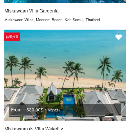
Miskawaan Villa Gardenia
Miskawaan Villas, Maenam Beach, Koh Samui, Thailand
精選推薦
From 1.630,00$
/ 1 night(s)
Miskawaan 的 Villa Waterlily