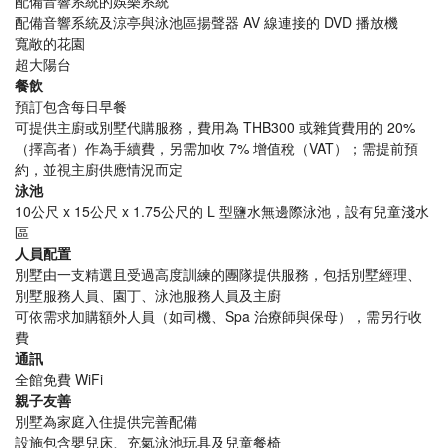
配備音響系統的娛樂系統
配備音響系統及涼亭與泳池區揚聲器 AV 線連接的 DVD 播放機
寬敞的花園
超大陽台
餐飲
預訂包含每日早餐
可提供主廚或別墅代購服務，費用為 THB300 或雜貨費用的 20%
（擇高者）作為手續費，另需加收 7% 增值稅（VAT）；需提前預
約，並視主廚供應情況而定
泳池
10公尺 x 15公尺 x 1.75公尺的 L 型鹽水無邊際泳池，設有兒童淺水
區
人員配置
別墅由一支精選且受過高度訓練的團隊提供服務，包括別墅經理、
別墅服務人員、園丁、泳池服務人員及主廚
可依需求加購額外人員（如司機、Spa 治療師與保母），需另行收
費
通訊
全館免費 WiFi
親子友善
別墅為家庭入住提供完善配備
設施包含嬰兒床、充氣泳池玩具及兒童餐椅