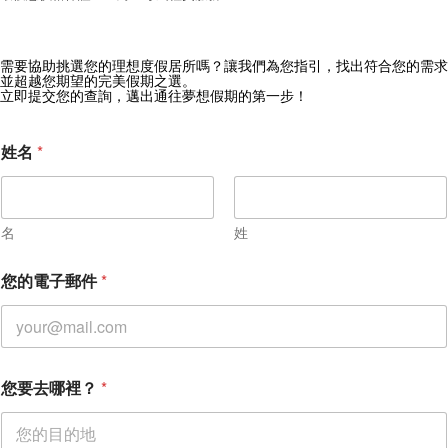
需要協助挑選您的理想度假居所嗎？讓我們為您指引，找出符合您的需求
獲取 Zekkei Collection 獨家優惠
並超越您期望的完美假期之選。
立即提交您的查詢，邁出通往夢想假期的第一步！
訂閱獨家優惠與旅行靈感
姓名
*
名
姓
您的電子郵件
*
您要去哪裡？
*