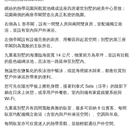
繽紛的熱帶花園與觀賞池構成這座四房避世別墅的絕美中心景致；
花園兩側的兩座亭閣營造出真正私密的氛圍。
右側為 L 形亭閣，設有一間雙人房與兩間雙床房，皆配備獨立衛
浴，並設有室內與戶外淋浴。
左側亭閣設有設備完善的廚房、用餐區與起居空間；別墅的第三座
亭閣則為寬敞的主臥所在。
九重葛別墅的海灘臨海面寬 14 公尺，物業前方為草坪，並設有壯觀
的藍色磁磚泳池，且泳池一路延伸至別墅內。
無論您在鹽氯化的長泳池中暢泳，或從海裡嬉水歸來，都會欣賞別
墅戶外淋浴所帶來的便利。
您可先在陽光甲板上擦乾身體，接著到泰式 Sala（涼亭）的陰影下
躺在日床上休憩，或享用戶外餐飲。室內則備有家庭娛樂系統與
Wi‑Fi。
九重葛別墅共有四間寬敞典雅的臥室，最多可容納 8 位賓客。每間
臥室均配備獨立衛浴（含室內與戶外淋浴空間）、空調與吊扇。
每間臥室亦可欣賞迷人的熱帶景觀，並能輕鬆通往戶外空間。