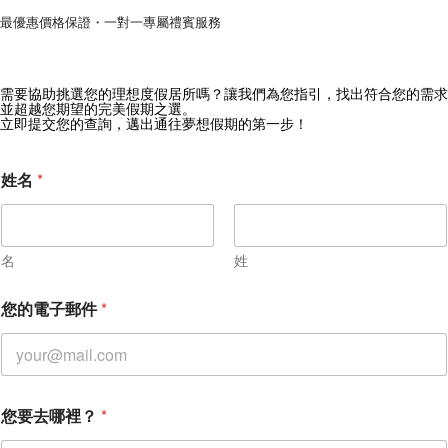
最優惠價格保證・一對一專屬禮賓服務
需要協助挑選您的理想度假居所嗎？讓我們為您指引，找出符合您的需求
獲取 Zekkei Collection 獨家優惠
並超越您期望的完美假期之選。
立即提交您的查詢，邁出通往夢想假期的第一步！
訂閱獨家優惠與旅行靈感
姓名
*
名
姓
您的電子郵件
*
您要去哪裡？
*