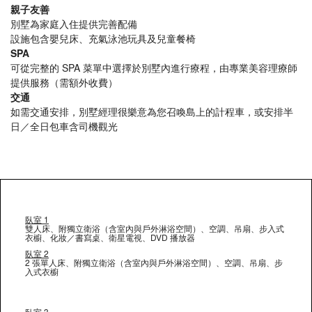
親子友善
別墅為家庭入住提供完善配備
設施包含嬰兒床、充氣泳池玩具及兒童餐椅
SPA
可從完整的 SPA 菜單中選擇於別墅內進行療程，由專業美容理療師
提供服務（需額外收費）
交通
如需交通安排，別墅經理很樂意為您召喚島上的計程車，或安排半
日／全日包車含司機觀光
臥室 1
雙人床、附獨立衛浴（含室內與戶外淋浴空間）、空調、吊扇、步入式
衣櫥、化妝／書寫桌、衛星電視、DVD 播放器
臥室 2
2 張單人床、附獨立衛浴（含室內與戶外淋浴空間）、空調、吊扇、步
入式衣櫥
臥室 3