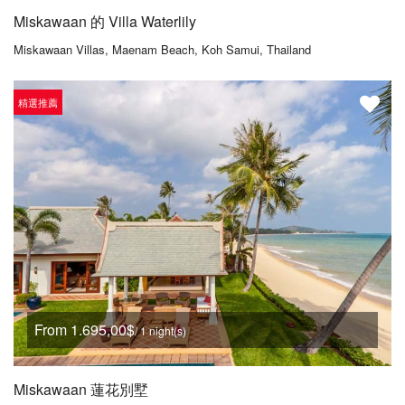
Miskawaan 的 Villa Waterlily
Miskawaan Villas, Maenam Beach, Koh Samui, Thailand
精選推薦
From 1.695,00$
/ 1 night(s)
Miskawaan 蓮花別墅