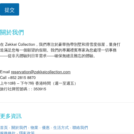
提交
關於我們
在 Zekkei Collection，我們專注於豪華熱帶別墅和滑雪度假屋，量身打
造滿足您每一個願望的假期。我們的專屬禮賓專家為您處理一切事務
——從非凡體驗到日常需求——確保無縫且難忘的體驗。
Email
reservation@zekkeicollection.com
Call +852 2815 8870
上午10時 – 下午7時 香港時間（週一至週五）
旅行社牌照號碼：: 353915
更多資訊
首頁
·
關於我們
·
物業
·
優惠
·
生活方式
·
聯絡我們
服務條款
·
隱私政策