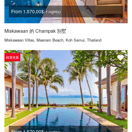
From 1.570,00$
/ 1 night(s)
Miskawaan 的 Champak 別墅
Miskawaan Villas, Maenam Beach, Koh Samui, Thailand
精選推薦
From 1.570,00$
/ 1 night(s)