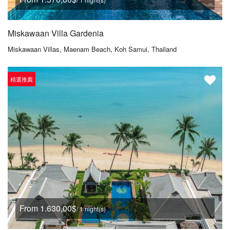
Miskawaan Villa Gardenia
Miskawaan Villas, Maenam Beach, Koh Samui, Thailand
精選推薦
From 1.630,00$
/ 1 night(s)