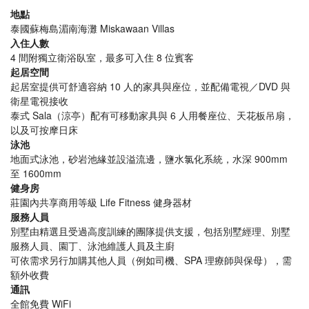
地點
泰國蘇梅島湄南海灘 Miskawaan Villas
入住人數
4 間附獨立衛浴臥室，最多可入住 8 位賓客
起居空間
起居室提供可舒適容納 10 人的家具與座位，並配備電視／DVD 與
衛星電視接收
泰式 Sala（涼亭）配有可移動家具與 6 人用餐座位、天花板吊扇，
以及可按摩日床
泳池
地面式泳池，砂岩池緣並設溢流邊，鹽水氯化系統，水深 900mm
至 1600mm
健身房
莊園內共享商用等級 Life Fitness 健身器材
服務人員
別墅由精選且受過高度訓練的團隊提供支援，包括別墅經理、別墅
服務人員、園丁、泳池維護人員及主廚
可依需求另行加購其他人員（例如司機、SPA 理療師與保母），需
額外收費
通訊
全館免費 WiFi