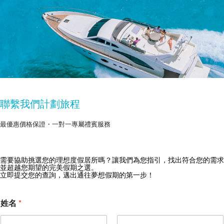
聯繫我們計劃旅程
最優惠價格保證・一對一專屬禮賓服務
需要協助挑選您的理想度假居所嗎？讓我們為您指引，找出符合您的需求
獲取 Zekkei Collection 獨家優惠
並超越您期望的完美假期之選。
立即提交您的查詢，邁出通往夢想假期的第一步！
訂閱獨家優惠與旅行靈感
姓名
*