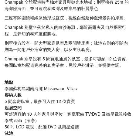
Champak 全館配備時尚柚木家具與拋光木地板；別墅擁有 25m 的
海灘臨海面，並可遠眺泰國灣及帕岸島的壯麗景色。
三座亭閣圍繞精緻泳池形成庭院，視線自然延伸至海景與帕岸島。
Champak 別墅坐落於私人的白沙海灘，鄰近高爾夫及自然探索行
程，是夢幻的泰式度假勝地。
別墅後方設有一間大型家庭臥室及兩間雙床房；泳池右側的亭閣內
則為一間附戶外浴室的雙人房，以及主臥套房。
Champak 別墅設有 5 間寬敞通風的臥室，最多可容納 12 位貴賓。
每間臥室均配備完整的套房浴室，另設戶外淋浴，並提供空調。
地點
泰國蘇梅島湄南海灘 Miskawaan Villas
容納人數
5 間套房臥室，最多可入住 12 位貴賓
起居空間
可舒適容納 10 人的家具與座位；客廳配備 TV/DVD 及衛星電視接收
泰式 sala（涼亭）
50 吋 LCD 電視，配備 DVD 及衛星連接
泳池