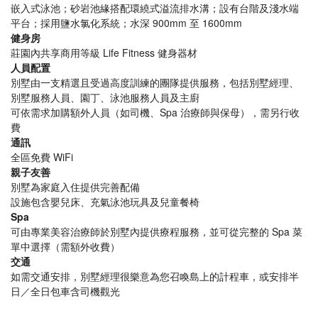
嵌入式泳池；砂岩池緣搭配環繞式溢流排水溝；設有台階及淺水端
平台；採用鹽水氯化系統；水深 900mm 至 1600mm
健身房
莊園內共享商用等級 Life Fitness 健身器材
人員配置
別墅由一支精選且受過高度訓練的團隊提供服務，包括別墅經理、
別墅服務人員、園丁、泳池服務人員及主廚
可依需求加購額外人員（如司機、Spa 治療師與保母），需另行收
費
通訊
全區免費 WiFi
親子友善
別墅為家庭入住提供完善配備
設施包含嬰兒床、充氣泳池玩具及兒童餐椅
Spa
可由專業美容治療師於別墅內提供療程服務，並可從完整的 Spa 菜
單中選擇（需額外收費）
交通
如需交通安排，別墅經理很樂意為您召喚島上的計程車，或安排半
日／全日包車含司機觀光