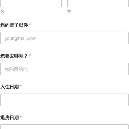
名
姓
您的電子郵件
*
您要去哪裡？
*
*
入住日期
*
*
您
的
訊
息
退房日期
*