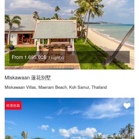
From 1.695,00$
/ 1 night(s)
Miskawaan 蓮花別墅
Miskawaan Villas, Maenam Beach, Koh Samui, Thailand
精選推薦