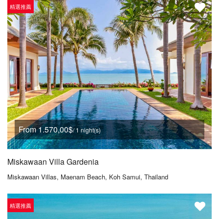
精選推薦
From 1.570,00$
/ 1 night(s)
Miskawaan Villa Gardenia
Miskawaan Villas, Maenam Beach, Koh Samui, Thailand
精選推薦