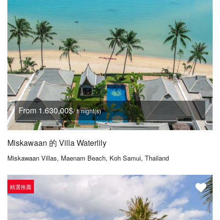
From 1.630,00$
/ 1 night(s)
Miskawaan 的 Villa Waterlily
Miskawaan Villas, Maenam Beach, Koh Samui, Thailand
精選推薦