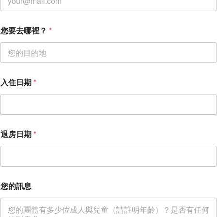
您要去哪裡？
*
入住日期
*
您
退房日期
*
的
電
子
郵
件
入
您的訊息
住
日
期