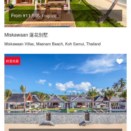
From ¥11,865
/ 1 night(s)
Miskawaan 蓮花別墅
Miskawaan Villas, Maenam Beach, Koh Samui, Thailand
精選推薦