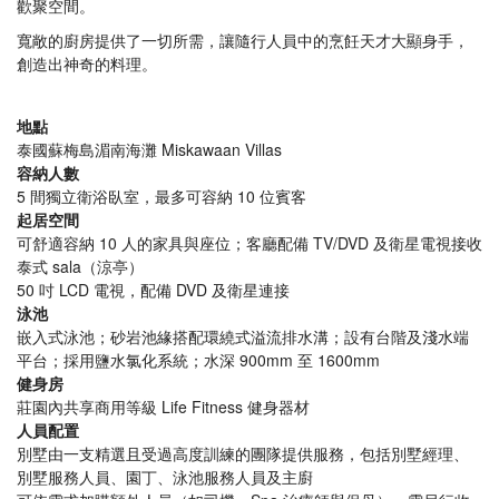
歡聚空間。
寬敞的廚房提供了一切所需，讓隨行人員中的烹飪天才大顯身手，
創造出神奇的料理。
地點
泰國蘇梅島湄南海灘 Miskawaan Villas
容納人數
5 間獨立衛浴臥室，最多可容納 10 位賓客
起居空間
可舒適容納 10 人的家具與座位；客廳配備 TV/DVD 及衛星電視接收
泰式 sala（涼亭）
50 吋 LCD 電視，配備 DVD 及衛星連接
泳池
嵌入式泳池；砂岩池緣搭配環繞式溢流排水溝；設有台階及淺水端
平台；採用鹽水氯化系統；水深 900mm 至 1600mm
健身房
莊園內共享商用等級 Life Fitness 健身器材
人員配置
別墅由一支精選且受過高度訓練的團隊提供服務，包括別墅經理、
別墅服務人員、園丁、泳池服務人員及主廚