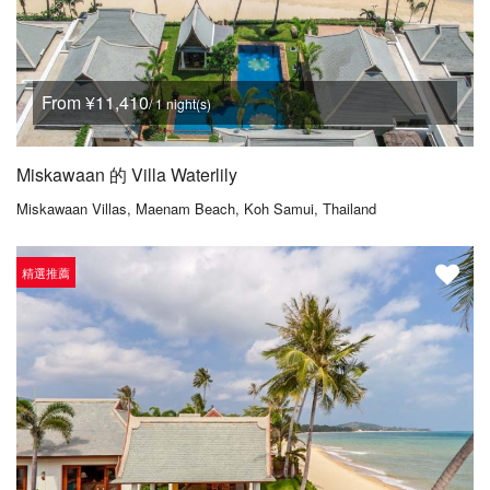
From ¥11,410
/ 1 night(s)
Miskawaan 的 Villa Waterlily
Miskawaan Villas, Maenam Beach, Koh Samui, Thailand
精選推薦