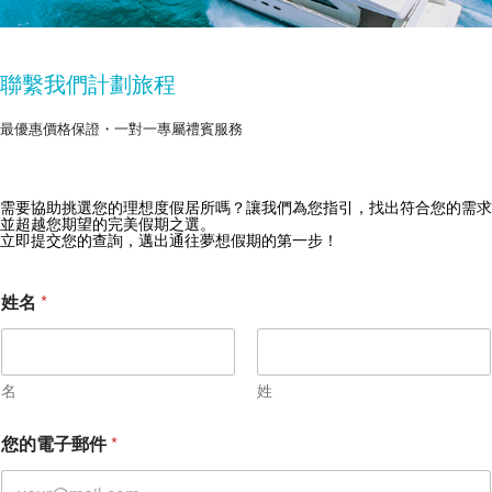
聯繫我們計劃旅程
最優惠價格保證・一對一專屬禮賓服務
需要協助挑選您的理想度假居所嗎？讓我們為您指引，找出符合您的需求
獲取 Zekkei Collection 獨家優惠
並超越您期望的完美假期之選。
立即提交您的查詢，邁出通往夢想假期的第一步！
訂閱獨家優惠與旅行靈感
姓名
*
名
姓
您的電子郵件
*