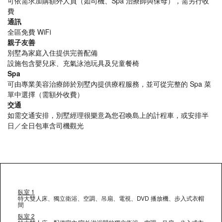
可依需求加購額外人員（如司機、Spa 治療師與保母），需另行收
費
通訊
全區免費 WiFi
親子友善
別墅為家庭入住提供完善配備
設施包含嬰兒床、充氣泳池玩具及兒童餐椅
Spa
可由專業美容治療師於別墅內提供療程服務，並可從完整的 Spa 菜
單中選擇（需額外收費）
交通
如需交通安排，別墅經理很樂意為您召喚島上的計程車，或安排半
日／全日包車含司機觀光
臥室 1
特大雙人床、獨立衛浴、空調、吊扇、電視、DVD 播放機、步入式衣帽
間
臥室 2