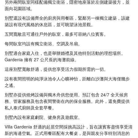
另外兩間臥室同樣配備獨立衛浴，隱密地座落於左側建築後方，並
面向花園區域。
別墅還設有設備齊全的廚房與用餐區，緊鄰另一棟獨立建築，該建
築設有現代風格的休息區，並可眺望泳池景觀。
五間寬敞且可通往戶外的臥室，最多可容納八位賓客。
每間臥室均設有獨立衛浴、空調及吊扇。
別墅適合家庭入住，也是舉辦婚禮及其他特別活動的理想場所。
Gardenia 擁有 27 公尺長的海灘前線。
這座別墅寬敞舒適，提供您享受活力假期所需的一切。
設有夜間照明的純淨泳池令人心曠神怡，距離白沙灘與大海僅幾步
之遙。
別墅亦提供燒烤設備與獨木舟供您使用。預訂包含 24/7 全天候房
務、管家服務及包含夜間警衛在內的保全服務。此外，還免費提供
私人泰式廚師及全套早餐。
別墅內設有家庭劇院、健身房及遊戲室。
Villa Gardenia 舒適的起居空間採挑高設計，旨在讓賓客盡情享受清
新的海邊空氣。正式用餐區配有大餐桌，是與親友分享特別消息的