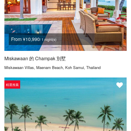
From ¥10,990
/ 1 night(s)
Miskawaan 的 Champak 別墅
Miskawaan Villas, Maenam Beach, Koh Samui, Thailand
精選推薦