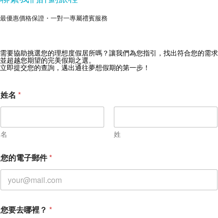
最優惠價格保證・一對一專屬禮賓服務
需要協助挑選您的理想度假居所嗎？讓我們為您指引，找出符合您的需求
獲取 Zekkei Collection 獨家優惠
並超越您期望的完美假期之選。
立即提交您的查詢，邁出通往夢想假期的第一步！
訂閱獨家優惠與旅行靈感
姓名
*
名
姓
您的電子郵件
*
您要去哪裡？
*