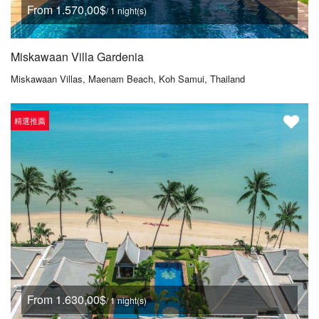
From 1.570,00$
/ 1 night(s)
Miskawaan Villa Gardenia
Miskawaan Villas, Maenam Beach, Koh Samui, Thailand
精選推薦
From 1.630,00$
/ 1 night(s)