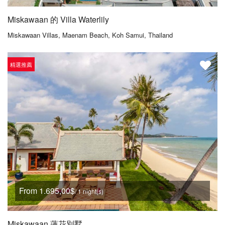
Miskawaan 的 Villa Waterlily
Miskawaan Villas, Maenam Beach, Koh Samui, Thailand
精選推薦
From 1.695,00$
/ 1 night(s)
Miskawaan 蓮花別墅