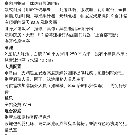
室內用餐區、休憩區與酒吧區
歐式廚房（用於準備早餐），配備烤箱、微波爐、瓦斯爐台、全自
動義式咖啡機、專業果汁機、烤麵包機、帕尼尼烤壓機與 2 台冰箱
有頂棚的露天 sala 風格客廳
健身／遊戲室（撞球／桌球）與體能訓練健身房
電影院房：大型 LED 螢幕連接館內媒體伺服器（上百部電影）
海濱按摩涼亭
泳池
2 座私人泳池，面積 300 平方米與 250 平方米，設有小島與吊床；
兒童泳池區（水深 40 cm）
人員配置
別墅由一支精選且受過高度訓練的團隊提供服務，包括別墅經理、
別墅服務人員、園丁、泳池服務人員及主廚
可依需求加購額外人員（如司機、Spa 治療師與保母），需另行收
費
通訊
全館免費 WiFi
適合家庭
別墅為家庭旅客配備完善
設施包含嬰兒床、充氣泳池玩具與兒童餐椅，並設有色彩繽紛的兒
童臥室