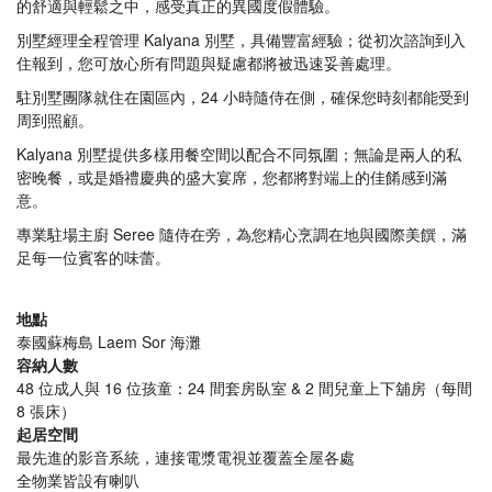
的舒適與輕鬆之中，感受真正的異國度假體驗。
別墅經理全程管理 Kalyana 別墅，具備豐富經驗；從初次諮詢到入
住報到，您可放心所有問題與疑慮都將被迅速妥善處理。
駐別墅團隊就住在園區內，24 小時隨侍在側，確保您時刻都能受到
周到照顧。
Kalyana 別墅提供多樣用餐空間以配合不同氛圍；無論是兩人的私
密晚餐，或是婚禮慶典的盛大宴席，您都將對端上的佳餚感到滿
意。
專業駐場主廚 Seree 隨侍在旁，為您精心烹調在地與國際美饌，滿
足每一位賓客的味蕾。
地點
泰國蘇梅島 Laem Sor 海灘
容納人數
48 位成人與 16 位孩童：24 間套房臥室 & 2 間兒童上下舖房（每間
8 張床）
起居空間
最先進的影音系統，連接電漿電視並覆蓋全屋各處
全物業皆設有喇叭