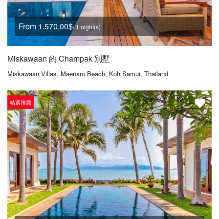
From 1.570,00$
/ 1 night(s)
Miskawaan 的 Champak 別墅
Miskawaan Villas, Maenam Beach, Koh Samui, Thailand
精選推薦