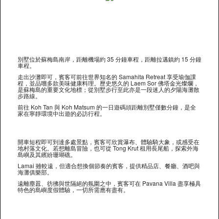
別墅位於蘇梅島南岸，距離機場約 35 分鐘車程，距離拉邁鎮約 15 分鐘
車程。
走出沙灘即可，賓客可前往世界知名的 Samahita Retreat 享受瑜伽課
程，並品嚐多款美味健康料理。歷史悠久的 Laem Sor 佛塔金光燦爛，
是蘇梅島的重要文化地標；從別墅步行至此亦是一段迷人的夕陽海灘散
步路線。
前往 Koh Tan 與 Koh Matsum 的一日遊碼頭距離別墅僅數分鐘，是全
家在寧靜環境中出遊的必訪行程。
開車短程即可到達多處景點，賓客可欣賞瀑布、體驗騎大象，或感受在
地村落文化。若想離島冒險，也可從 Tong Krut 租用長尾船，探索外海
島嶼及其繽紛珊瑚礁。
Lamai 雖較遠，但適合想換個節奏的賓客，提供精品店、餐廳、酒吧與
海灘俱樂部。
遠離塵囂、彷彿與世隔絕的氛圍之中，賓客可在 Pavana Villa 盡享極具
特色的島嶼度假體驗，一切所需應有盡有。