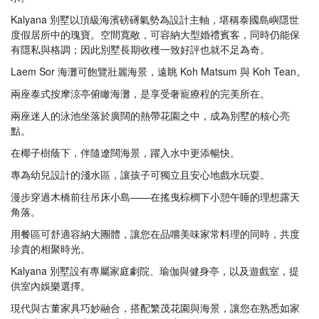
Kalyana 別墅以頂級海濱磅礡氣勢為設計主軸，堪稱泰國島嶼隱世
度假居所中的瑰寶。空間寬敞，可容納大型婚禮賓客，同時仍能保
有隱私與格調；因此別墅長期收穫一致好評也就不足為奇。
Laem Sor 海灘可飽覽壯麗海景，遠眺 Koh Matsum 與 Koh Tean。
兩座泰式按摩涼亭俯瞰海灘，是享受奢寵療程的完美所在。
兩座迷人的泳池坐落於廣闊的熱帶花園之中，成為別墅的核心亮
點。
在椰子樹蔭下，伴隨遼闊海景，躍入水中更添暢快。
專為幼兒設計的淺水區，讓孩子可獨立且安心地戲水玩耍。
漫步穿過木橋前往吊床小島——在搖曳棕櫚下小憩午睡的理想露天
角落。
用餐區可舒適容納大團體，讓您在品嚐美味家常料理的同時，共度
珍貴的相聚時光。
Kalyana 別墅設有專屬家庭劇院、瑜伽與健身亭，以及遊戲室，提
供室內娛樂選擇。
現代與古董家具巧妙融合，搭配繁茂花園與海景，讓您在熟悉如家