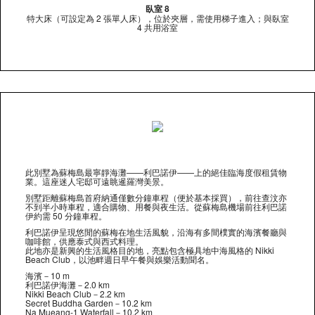
臥室 8
特大床（可設定為 2 張單人床），位於夾層，需使用梯子進入；與臥室
4 共用浴室
此別墅為蘇梅島最寧靜海灘——利巴諾伊——上的絕佳臨海度假租賃物
業。這座迷人宅邸可遠眺暹羅灣美景。
別墅距離蘇梅島首府納通僅數分鐘車程（便於基本採買），前往查汶亦
不到半小時車程，適合購物、用餐與夜生活。從蘇梅島機場前往利巴諾
伊約需 50 分鐘車程。
利巴諾伊呈現悠閒的蘇梅在地生活風貌，沿海有多間樸實的海濱餐廳與
咖啡館，供應泰式與西式料理。
此地亦是新興的生活風格目的地，亮點包含極具地中海風格的 Nikki
Beach Club，以池畔週日早午餐與娛樂活動聞名。
海濱－10 m
利巴諾伊海灘－2.0 km
Nikki Beach Club－2.2 km
Secret Buddha Garden－10.2 km
Na Mueang-1 Waterfall－10.2 km