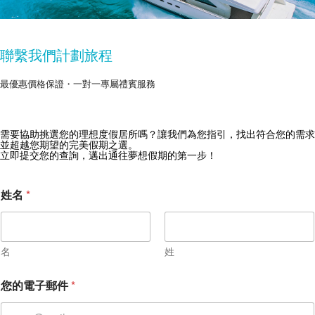
聯繫我們計劃旅程
最優惠價格保證・一對一專屬禮賓服務
需要協助挑選您的理想度假居所嗎？讓我們為您指引，找出符合您的需求
獲取 Zekkei Collection 獨家優惠
並超越您期望的完美假期之選。
立即提交您的查詢，邁出通往夢想假期的第一步！
訂閱獨家優惠與旅行靈感
退
姓名
*
房
日
期
您
要
名
姓
去
哪
您的電子郵件
*
裡
？