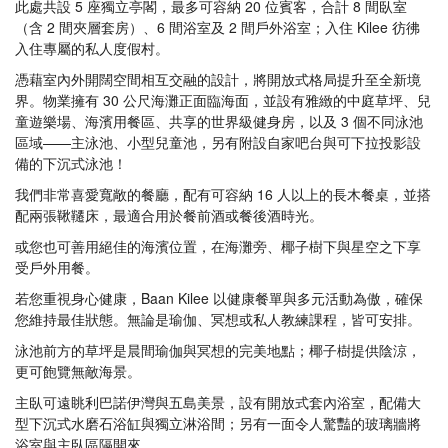
此處共設 5 座獨立亭閣，最多可容納 20 位賓客，合計 8 間臥室
（含 2 間夾層套房）、6 間浴室及 2 間戶外浴室；入住 Kilee 彷彿
入住專屬的私人度假村。
憑藉室內外開闊空間相互交融的設計，將開放式格局提升至全新境
界。物業擁有 30 公尺海灘正面臨海面，並設有雅緻的中庭草坪、兒
童遊樂場、海濱用餐區、共享的世界級健身房，以及 3 個不同泳池
區域——主泳池、小型兒童池，另有附設自家吧台與可下拉投影設
備的下沉式泳池！
我們非常喜愛寬敞的餐廳，配有可容納 16 人以上的長木餐桌，並搭
配兩張鞦韆床，最適合用於餐前酒或餐後酒時光。
或您也可善用絕佳的海濱位置，在海灘旁、椰子樹下與星空之下享
受戶外用餐。
若您重視身心健康，Baan Kilee 以健康餐單與多元活動為傲，確保
您維持最佳狀態。無論是瑜伽、冥想或私人教練課程，皆可安排。
泳池前方的草坪是晨間瑜伽與冥想的完美地點；椰子樹提供陰涼，
更可飽覽無敵海景。
主臥可遠眺利巴諾伊灣與五島美景，設有開放式套內浴室，配備大
型下沉式水磨石浴缸與獨立淋浴間；另有一面令人驚豔的玻璃牆將
浴室與主臥區隔開來。