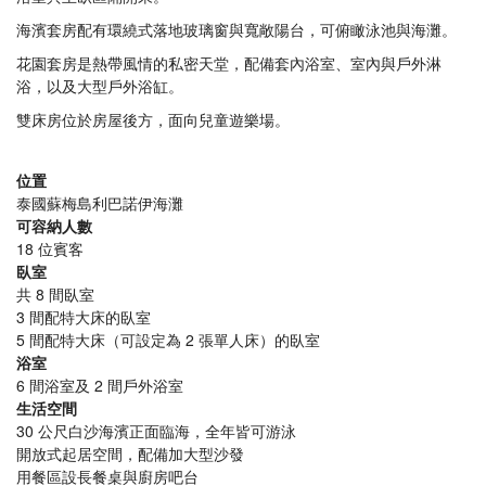
海濱套房配有環繞式落地玻璃窗與寬敞陽台，可俯瞰泳池與海灘。
花園套房是熱帶風情的私密天堂，配備套內浴室、室內與戶外淋
浴，以及大型戶外浴缸。
雙床房位於房屋後方，面向兒童遊樂場。
位置
泰國蘇梅島利巴諾伊海灘
可容納人數
18 位賓客
臥室
共 8 間臥室
3 間配特大床的臥室
5 間配特大床（可設定為 2 張單人床）的臥室
浴室
6 間浴室及 2 間戶外浴室
生活空間
30 公尺白沙海濱正面臨海，全年皆可游泳
開放式起居空間，配備加大型沙發
用餐區設長餐桌與廚房吧台