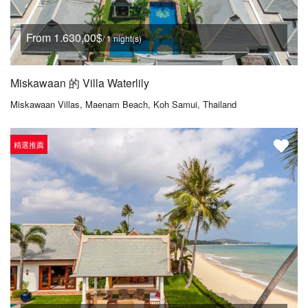
From 1.630,00$
/ 1 night(s)
Miskawaan 的 Villa Waterlily
Miskawaan Villas, Maenam Beach, Koh Samui, Thailand
精選推薦