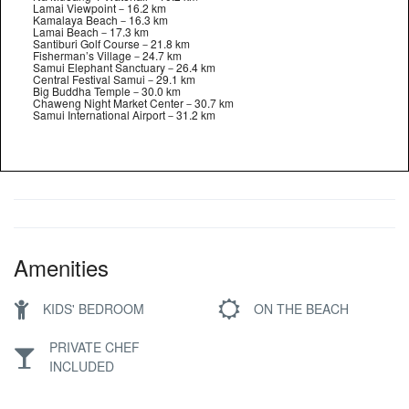
Lamai Viewpoint－16.2 km
Kamalaya Beach－16.3 km
Lamai Beach－17.3 km
Santiburi Golf Course－21.8 km
Fisherman’s Village－24.7 km
Samui Elephant Sanctuary－26.4 km
Central Festival Samui－29.1 km
Big Buddha Temple－30.0 km
Chaweng Night Market Center－30.7 km
Samui International Airport－31.2 km
Amenities
KIDS' BEDROOM
ON THE BEACH
PRIVATE CHEF
INCLUDED