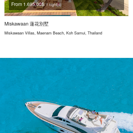
From 1.695,00$
/ 1 night(s)
Miskawaan 蓮花別墅
Miskawaan Villas, Maenam Beach, Koh Samui, Thailand