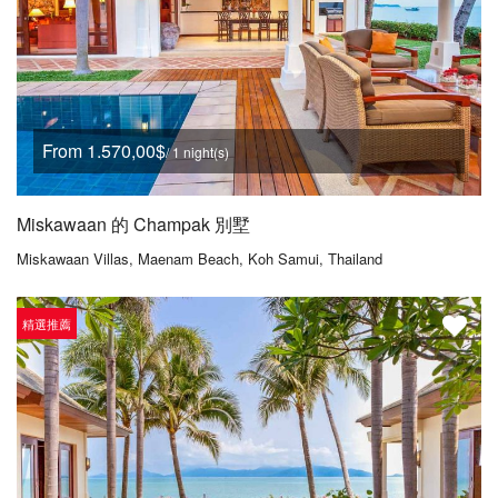
From 1.570,00$
/ 1 night(s)
Miskawaan 的 Champak 別墅
Miskawaan Villas, Maenam Beach, Koh Samui, Thailand
精選推薦