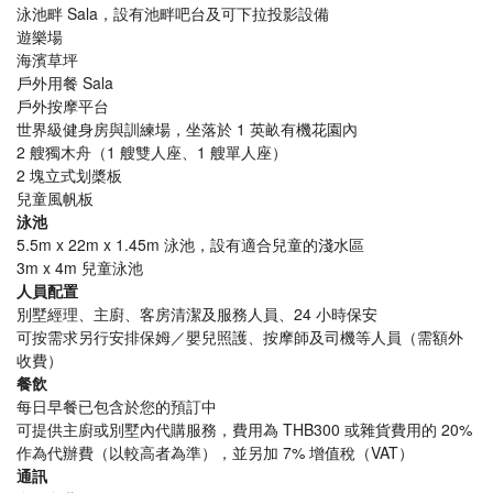
泳池畔 Sala，設有池畔吧台及可下拉投影設備
遊樂場
海濱草坪
戶外用餐 Sala
戶外按摩平台
世界級健身房與訓練場，坐落於 1 英畝有機花園內
2 艘獨木舟（1 艘雙人座、1 艘單人座）
2 塊立式划槳板
兒童風帆板
泳池
5.5m x 22m x 1.45m 泳池，設有適合兒童的淺水區
3m x 4m 兒童泳池
人員配置
別墅經理、主廚、客房清潔及服務人員、24 小時保安
可按需求另行安排保姆／嬰兒照護、按摩師及司機等人員（需額外
收費）
餐飲
每日早餐已包含於您的預訂中
可提供主廚或別墅內代購服務，費用為 THB300 或雜貨費用的 20%
作為代辦費（以較高者為準），並另加 7% 增值稅（VAT）
通訊