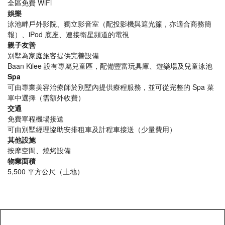
全區免費 WiFi
娛樂
泳池畔戶外影院、獨立影音室（配投影機與遮光簾，亦適合商務簡
報）、iPod 底座、連接衛星頻道的電視
親子友善
別墅為家庭旅客提供完善設備
Baan Kilee 設有專屬兒童區，配備豐富玩具庫、遊樂場及兒童泳池
Spa
可由專業美容治療師於別墅內提供療程服務，並可從完整的 Spa 菜
單中選擇（需額外收費）
交通
免費單程機場接送
可由別墅經理協助安排租車及計程車接送（少量費用）
其他設施
按摩空間、燒烤設備
物業面積
5,500 平方公尺（土地）