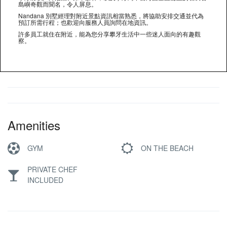
島嶼奇觀而聞名，令人屏息。
Nandana 別墅經理對附近景點資訊相當熟悉，將協助安排交通並代為
預訂所需行程；也歡迎向服務人員詢問在地資訊。
許多員工就住在附近，能為您分享攀牙生活中一些迷人面向的有趣觀
察。
Amenities
GYM
ON THE BEACH
PRIVATE CHEF
INCLUDED