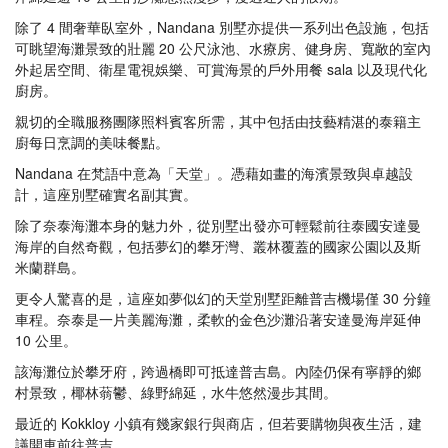
除了 4 間奢華臥室外，Nandana 別墅亦提供一系列出色設施，包括
可眺望海灘景致的壯麗 20 公尺泳池、水療房、健身房、寬敞的室內
外起居空間、衛星電視娛樂、可賞海景的戶外用餐 sala 以及現代化
廚房。
親切的全職服務團隊照料賓客所需，其中包括由技藝精湛的泰籍主
廚每日烹調的美味餐點。
Nandana 在梵語中意為「天堂」。憑藉如畫的海濱景致與卓越設
計，這座別墅確實名副其實。
除了奈泰海灘本身的魅力外，從別墅出發亦可輕鬆前往泰國安達曼
海岸的自然奇觀，包括夢幻的攀牙灣、叢林覆蓋的國家公園以及斯
米蘭群島。
更令人驚喜的是，這座如夢似幻的天堂別墅距離普吉機場僅 30 分鐘
車程。奈泰是一片美麗海灘，柔軟的金色沙灘沿著安達曼海岸延伸
10 公里。
該海灘位於攀牙府，跨過橋即可抵達普吉島。內陸仍保有寧靜的鄉
村景致，椰林蓊鬱、綠野綿延，水牛悠然漫步其間。
最近的 Kokkloy 小鎮有幾家銀行與商店，但若要購物與夜生活，建
議開車前往普吉。