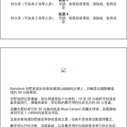
特大床（可改為 2 張單人床）、空調、衛星頻道電視、保險箱、套房浴
室
臥室 4
特大床（可改為 2 張單人床）、空調、衛星頻道電視、保險箱、套房浴
室
Nandana 別墅座落於奈泰海灘潔白細緻的沙灘上，距離普吉國際機場
僅約 30 分鐘車程。
別墅地理位置優越，前往周邊景點十分便利：10 至 20 分鐘即可到達多
處美麗洞穴、佛像與瀑布；而壯觀的攀牙灣則位於北方約 40 公里處。
高爾夫愛好者可於 30 分鐘內抵達 Blue Canyon 高爾夫球場；喜愛購物
者則可在 1 小時內到達普吉市區。
這座奈泰海灘別墅雖是寧靜的度假之選，但絕不意味著活動選擇匱乏。
攀牙府以戶外活動、深翠森林，以及攀牙灣中自海面垂直聳立的石灰岩