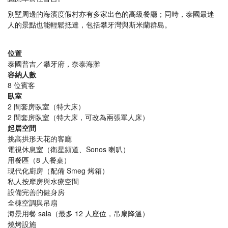
別墅周邊的海濱度假村亦有多家出色的高級餐廳；同時，泰國最迷
人的景點也能輕鬆抵達，包括攀牙灣與斯米蘭群島。
位置
泰國普吉／攀牙府，奈泰海灘
容納人數
8 位賓客
臥室
2 間套房臥室（特大床）
2 間套房臥室（特大床，可改為兩張單人床）
起居空間
挑高拱形天花的客廳
電視休息室（衛星頻道、Sonos 喇叭）
用餐區（8 人餐桌）
現代化廚房（配備 Smeg 烤箱）
私人按摩房與水療空間
設備完善的健身房
全棟空調與吊扇
海景用餐 sala（最多 12 人座位，吊扇降溫）
燒烤設施