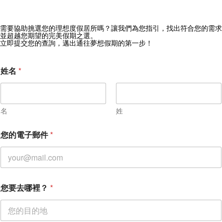
需要協助挑選您的理想度假居所嗎？讓我們為您指引，找出符合您的需求
獲取 Zekkei Collection 獨家優惠
並超越您期望的完美假期之選。
立即提交您的查詢，邁出通往夢想假期的第一步！
訂閱獨家優惠與旅行靈感
姓名
*
名
姓
您的電子郵件
*
*
您要去哪裡？
*
入
住
日
期