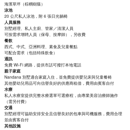
海濱草坪（棕櫚樹蔭）
泳池
20 公尺私人泳池，附 6 張日光躺椅
人員服務
別墅經理、私人主廚、管家／清潔人員
可按需求增聘人員（保母、按摩師），另收費
餐飲
西式、中式、亞洲料理、素食及兒童餐點
可配合需求（包括特殊飲食）
通訊
免費 Wi-Fi 網路，提供市話可撥打本地電話
親子家庭
Nandana 別墅適合家庭入住，並免費提供嬰兒床與兒童餐椅
其他嬰幼兒用品可向信譽良好的供應商租借，費用由賓客自付
水療
私人水療室提供完整水療選單可選療程，由專業美容治療師施作
（需另付費）
交通
別墅經理可協助安排安全且信譽良好的包車與司機服務，費用合理
並由賓客自付
其他設施