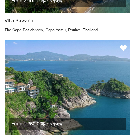
From 2.900,00$
/ 1 night(s)
Villa Sawarin
The Cape Residences, Cape Yamu, Phuket, Thailand
From 1.250,00$
/ 1 night(s)