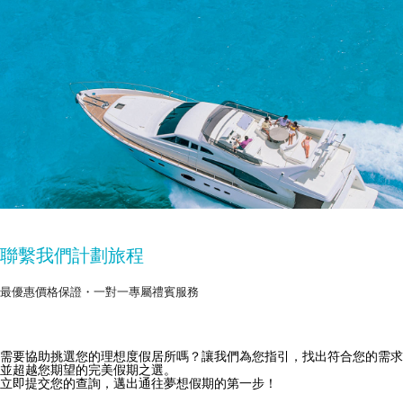
聯繫我們計劃旅程
最優惠價格保證・一對一專屬禮賓服務
需要協助挑選您的理想度假居所嗎？讓我們為您指引，找出符合您的需求
獲取 Zekkei Collection 獨家優惠
並超越您期望的完美假期之選。
立即提交您的查詢，邁出通往夢想假期的第一步！
訂閱獨家優惠與旅行靈感