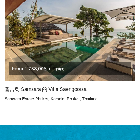
From 1.788,00$
/ 1 night(s)
普吉島 Samsara 的 Villa Saengootsa
Samsara Estate Phuket, Kamala, Phuket, Thailand