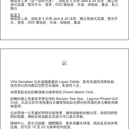
兩張單人床（或一張特大床），與臥室 5 共用 Jack & Jill 浴室，獨立雨
淋式花灑，雙洗手台，電視，DVD 播放器，吊扇，保險箱，書桌，私人
陽台
臥室 5
兩張單人床，與臥室 4 共用 Jack & Jill 浴室，獨立雨淋式花灑，雙洗手
台，電視，DVD 播放器，吊扇，保險箱，書桌
Villa Samakee 位於戒備森嚴的 Layan Estate，配有高牆與茂密植栽，
使其與社區內鄰近別墅完全隔絕，私密性十足。
休閒景點包括距離僅兩分鐘車程的 Dream Beach Club。
距離約兩公里處有享譽全球的 Banyan Tree Spa、Laguna Phuket Golf
Club，以及位於邦濤海灘拉古娜度假區綜合體內與周邊的多元餐飲與購
物選擇。
位於西側一公里處的寧靜拉揚海灘，擁有細緻粉砂般沙質，保留恬靜悠
閒的氛圍，傳統長尾漁船在其後方河口進出穿梭。
購物中心、夜生活娛樂、國際醫院、更多高爾夫球場、碼頭及其他休閒
設施，皆可於 15 至 20 分鐘車程內抵達。