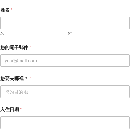
入
姓名
*
住
日
期
入
住
名
姓
日
期
您的電子郵件
*
您要去哪裡？
*
入住日期
*