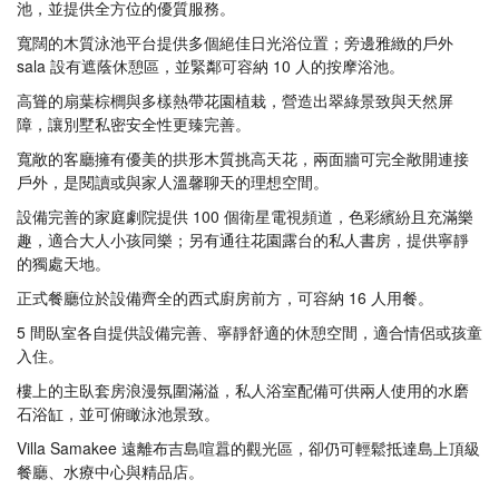
池，並提供全方位的優質服務。
寬闊的木質泳池平台提供多個絕佳日光浴位置；旁邊雅緻的戶外
sala 設有遮蔭休憩區，並緊鄰可容納 10 人的按摩浴池。
高聳的扇葉棕櫚與多樣熱帶花園植栽，營造出翠綠景致與天然屏
障，讓別墅私密安全性更臻完善。
寬敞的客廳擁有優美的拱形木質挑高天花，兩面牆可完全敞開連接
戶外，是閱讀或與家人溫馨聊天的理想空間。
設備完善的家庭劇院提供 100 個衛星電視頻道，色彩繽紛且充滿樂
趣，適合大人小孩同樂；另有通往花園露台的私人書房，提供寧靜
的獨處天地。
正式餐廳位於設備齊全的西式廚房前方，可容納 16 人用餐。
5 間臥室各自提供設備完善、寧靜舒適的休憩空間，適合情侶或孩童
入住。
樓上的主臥套房浪漫氛圍滿溢，私人浴室配備可供兩人使用的水磨
石浴缸，並可俯瞰泳池景致。
Villa Samakee 遠離布吉島喧囂的觀光區，卻仍可輕鬆抵達島上頂級
餐廳、水療中心與精品店。