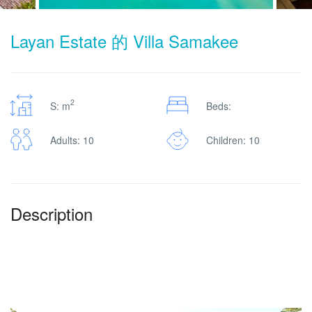
Layan Estate 的 Villa Samakee
2
S: m
Beds:
Adults: 10
Children: 10
Description