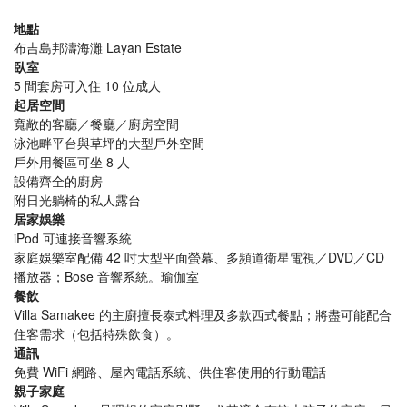
地點
布吉島邦濤海灘 Layan Estate
臥室
5 間套房可入住 10 位成人
起居空間
寬敞的客廳／餐廳／廚房空間
泳池畔平台與草坪的大型戶外空間
戶外用餐區可坐 8 人
設備齊全的廚房
附日光躺椅的私人露台
居家娛樂
iPod 可連接音響系統
家庭娛樂室配備 42 吋大型平面螢幕、多頻道衛星電視／DVD／CD
播放器；Bose 音響系統。瑜伽室
餐飲
Villa Samakee 的主廚擅長泰式料理及多款西式餐點；將盡可能配合
住客需求（包括特殊飲食）。
通訊
免費 WiFi 網路、屋內電話系統、供住客使用的行動電話
親子家庭