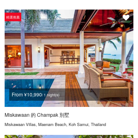
精選推薦
From ¥10,990
/ 1 night(s)
Miskawaan 的 Champak 別墅
Miskawaan Villas, Maenam Beach, Koh Samui, Thailand