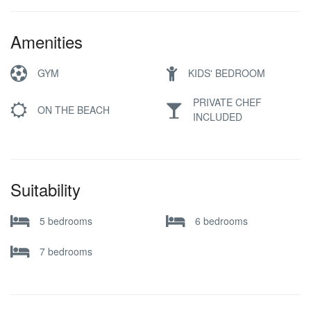
Amenities
GYM
KIDS' BEDROOM
PRIVATE CHEF
ON THE BEACH
INCLUDED
Suitability
5 bedrooms
6 bedrooms
7 bedrooms