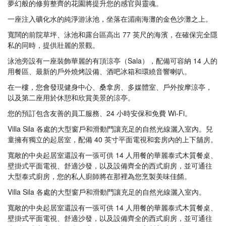
夢幻般的修剪整齊的花園將提升您的感官與靈魂。
一座注入礦化水的純淨游泳池，坐落在湄南海灘的金色沙灘之上。
寬闊的前院草坪、泳池和露台區高出 77 英尺的海濱，在確保完全隱
私的同時，提供壯麗的景觀。
泳池旁設有一座裝飾華麗的有頂涼亭（Sala），配備可容納 14 人的
用餐區、最新的戶外燒烤設備、酒吧冰箱和環繞音響喇叭。
在一樓，您會發現健身中心、桑拿房、多媒體室、戶外按摩涼亭，
以及第二座用於休憩和欣賞美景的涼亭。
您的預訂包含友善的員工服務、24 小時安保和免費 Wi-Fi。
Villa Sila 各處的大型窗戶和滑動門讓充足的自然光線灑入室內。兒
童擁有獨立的起居室，配備 40 英寸平面電視和套房內的上下舖房。
寬敞的中央起居室還設有一張可供 14 人用餐的華麗泰式木質餐桌、
壁掛式平面電視、舒適沙發，以及設備齊全的西式廚房，並可通往
大型泰式廚房，您的私人廚師將在那裡為您烹製美味佳餚。
Villa Sila 各處的大型窗戶和滑動門讓充足的自然光線灑入室內。
寬敞的中央起居室還設有一張可供 14 人用餐的華麗泰式木質餐桌、
壁掛式平面電視、舒適沙發，以及設備齊全的西式廚房，並可通往