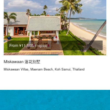
From ¥11,865
/ 1 night(s)
Miskawaan 蓮花別墅
Miskawaan Villas, Maenam Beach, Koh Samui, Thailand