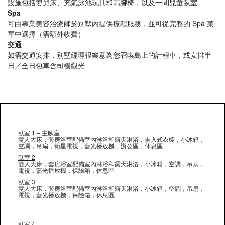
設施包括嬰兒床、充氣泳池玩具和高腳椅，以及一間兒童臥室
Spa
可由專業美容治療師於別墅內提供療程服務，並可從完整的 Spa 菜
單中選擇（需額外收費）
交通
如需交通安排，別墅經理很樂意為您召喚島上的計程車，或安排半
日／全日包車含司機觀光
臥室 1 – 主臥室
雙人大床，套房浴室配備室內淋浴和露天淋浴，走入式衣櫥，小冰箱，
空調，吊扇，衛星電視，藍光播放機，辦公區，休息區
臥室 2
雙人大床，套房浴室配備室內淋浴和露天淋浴，小冰箱，空調，吊扇，
電視，藍光播放機，保險箱，休息區
臥室 3
雙人大床，套房浴室配備室內淋浴和露天淋浴，小冰箱，空調，吊扇，
電視，藍光播放機，保險箱，休息區
臥室 4