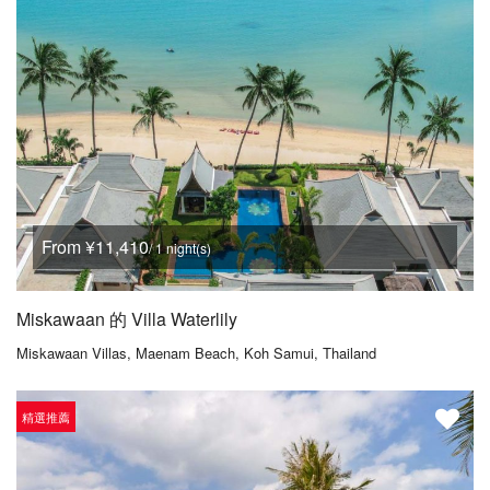
From ¥11,410
/ 1 night(s)
Miskawaan 的 Villa Waterlily
Miskawaan Villas, Maenam Beach, Koh Samui, Thailand
精選推薦