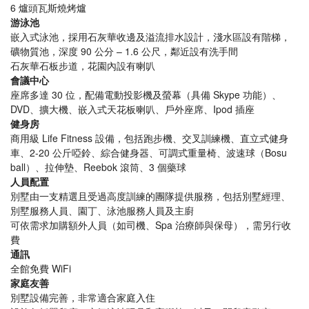
6 爐頭瓦斯燒烤爐
游泳池
嵌入式泳池，採用石灰華收邊及溢流排水設計，淺水區設有階梯，
礦物質池，深度 90 公分 – 1.6 公尺，鄰近設有洗手間
石灰華石板步道，花園內設有喇叭
會議中心
座席多達 30 位，配備電動投影機及螢幕（具備 Skype 功能）、
DVD、擴大機、嵌入式天花板喇叭、戶外座席、Ipod 插座
健身房
商用級 Life Fitness 設備，包括跑步機、交叉訓練機、直立式健身
車、2-20 公斤啞鈴、綜合健身器、可調式重量椅、波速球（Bosu
ball）、拉伸墊、Reebok 滾筒、3 個藥球
人員配置
別墅由一支精選且受過高度訓練的團隊提供服務，包括別墅經理、
別墅服務人員、園丁、泳池服務人員及主廚
可依需求加購額外人員（如司機、Spa 治療師與保母），需另行收
費
通訊
全館免費 WiFi
家庭友善
別墅設備完善，非常適合家庭入住