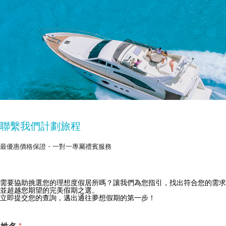
聯繫我們計劃旅程
最優惠價格保證・一對一專屬禮賓服務
需要協助挑選您的理想度假居所嗎？讓我們為您指引，找出符合您的需求
獲取 Zekkei Collection 獨家優惠
並超越您期望的完美假期之選。
立即提交您的查詢，邁出通往夢想假期的第一步！
訂閱獨家優惠與旅行靈感
*
姓名
*