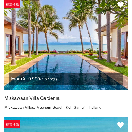
精選推薦
From ¥10,990
/ 1 night(s)
Miskawaan Villa Gardenia
Miskawaan Villas, Maenam Beach, Koh Samui, Thailand
精選推薦