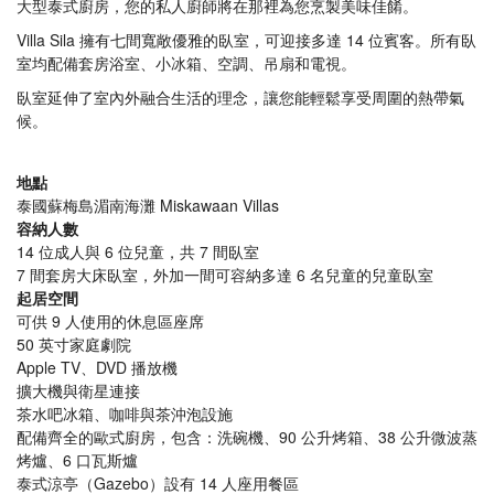
大型泰式廚房，您的私人廚師將在那裡為您烹製美味佳餚。
Villa Sila 擁有七間寬敞優雅的臥室，可迎接多達 14 位賓客。所有臥
室均配備套房浴室、小冰箱、空調、吊扇和電視。
臥室延伸了室內外融合生活的理念，讓您能輕鬆享受周圍的熱帶氣
候。
地點
泰國蘇梅島湄南海灘 Miskawaan Villas
容納人數
14 位成人與 6 位兒童，共 7 間臥室
7 間套房大床臥室，外加一間可容納多達 6 名兒童的兒童臥室
起居空間
可供 9 人使用的休息區座席
50 英寸家庭劇院
Apple TV、DVD 播放機
擴大機與衛星連接
茶水吧冰箱、咖啡與茶沖泡設施
配備齊全的歐式廚房，包含：洗碗機、90 公升烤箱、38 公升微波蒸
烤爐、6 口瓦斯爐
泰式涼亭（Gazebo）設有 14 人座用餐區