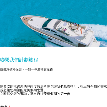
聯繫我們計劃旅程
最優惠價格保證・一對一專屬禮賓服務
需要協助挑選您的理想度假居所嗎？讓我們為您指引，找出符合您的需求
獲取 Zekkei Collection 獨家優惠
並超越您期望的完美假期之選。
立即提交您的查詢，邁出通往夢想假期的第一步！
訂閱獨家優惠與旅行靈感
姓名
*