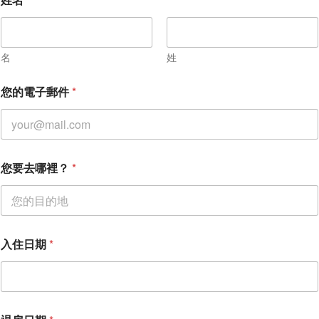
名
姓
*
您的電子郵件
*
入
住
日
期
您
的
您要去哪裡？
*
電
子
郵
件
入住日期
*