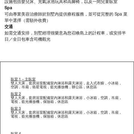
設施包括嬰兒床、充氣泳池玩具和高腳椅，以及一間兒童臥室
Spa
可由專業美容治療師於別墅內提供療程服務，並可從完整的 Spa 菜
單中選擇（需額外收費）
交通
如需交通安排，別墅經理很樂意為您召喚島上的計程車，或安排半
日／全日包車含司機觀光
臥室 1 – 主臥室
雙人大床，套房浴室配備室內淋浴和露天淋浴，走入式衣櫥，小冰箱，
空調，吊扇，衛星電視，藍光播放機，辦公區，休息區
臥室 2
雙人大床，套房浴室配備室內淋浴和露天淋浴，小冰箱，空調，吊扇，
電視，藍光播放機，保險箱，休息區
臥室 3
雙人大床，套房浴室配備室內淋浴和露天淋浴，小冰箱，空調，吊扇，
電視，藍光播放機，保險箱，休息區
臥室 4