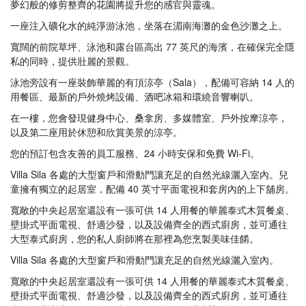
夢幻般的修剪整齊的花園將提升您的感官與靈魂。
一座注入礦化水的純淨游泳池，坐落在湄南海灘的金色沙灘之上。
寬闊的前院草坪、泳池和露台區高出 77 英尺的海濱，在確保完全隱
私的同時，提供壯麗的景觀。
泳池旁設有一座裝飾華麗的有頂涼亭（Sala），配備可容納 14 人的
用餐區、最新的戶外燒烤設備、酒吧冰箱和環繞音響喇叭。
在一樓，您會發現健身中心、桑拿房、多媒體室、戶外按摩涼亭，
以及第二座用於休憩和欣賞美景的涼亭。
您的預訂包含友善的員工服務、24 小時安保和免費 Wi-Fi。
Villa Sila 各處的大型窗戶和滑動門讓充足的自然光線灑入室內。兒
童擁有獨立的起居室，配備 40 英寸平面電視和套房內的上下舖房。
寬敞的中央起居室還設有一張可供 14 人用餐的華麗泰式木質餐桌、
壁掛式平面電視、舒適沙發，以及設備齊全的西式廚房，並可通往
大型泰式廚房，您的私人廚師將在那裡為您烹製美味佳餚。
Villa Sila 各處的大型窗戶和滑動門讓充足的自然光線灑入室內。
寬敞的中央起居室還設有一張可供 14 人用餐的華麗泰式木質餐桌、
壁掛式平面電視、舒適沙發，以及設備齊全的西式廚房，並可通往