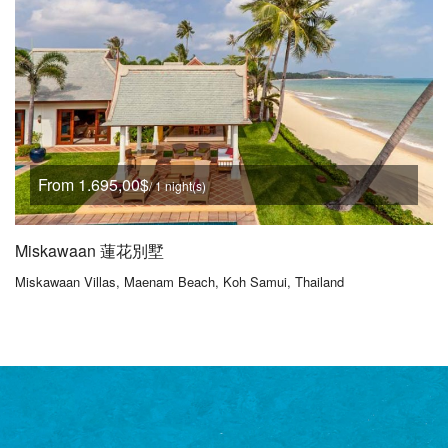
From 1.695,00$
/ 1 night(s)
Miskawaan 蓮花別墅
Miskawaan Villas, Maenam Beach, Koh Samui, Thailand