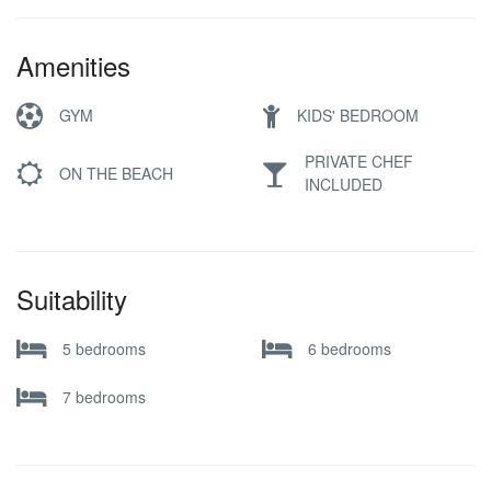
Amenities
GYM
KIDS' BEDROOM
PRIVATE CHEF
ON THE BEACH
INCLUDED
Suitability
5 bedrooms
6 bedrooms
7 bedrooms