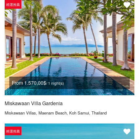
精選推薦
From 1.570,00$
/ 1 night(s)
Miskawaan Villa Gardenia
Miskawaan Villas, Maenam Beach, Koh Samui, Thailand
精選推薦