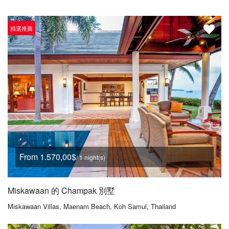
精選推薦
From 1.570,00$
/ 1 night(s)
Miskawaan 的 Champak 別墅
Miskawaan Villas, Maenam Beach, Koh Samui, Thailand