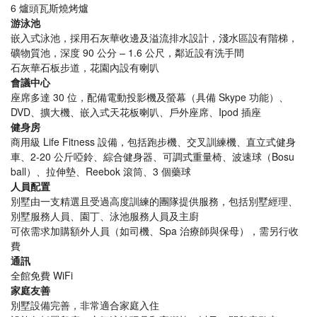
6 爐頭瓦斯燒烤爐
游泳池
嵌入式泳池，採用石灰華收邊及溢流排水設計，淺水區設有階梯，
礦物質池，深度 90 公分 – 1.6 公尺，鄰近設有洗手間
石灰華石板步道，花園內設有喇叭
會議中心
座席多達 30 位，配備電動投影機及螢幕（具備 Skype 功能）、
DVD、擴大機、嵌入式天花板喇叭、戶外座席、Ipod 插座
健身房
商用級 Life Fitness 設備，包括跑步機、交叉訓練機、直立式健身
車、2-20 公斤啞鈴、綜合健身器、可調式重量椅、波速球（Bosu
ball）、拉伸墊、Reebok 滾筒、3 個藥球
人員配置
別墅由一支精選且受過高度訓練的團隊提供服務，包括別墅經理、
別墅服務人員、園丁、泳池服務人員及主廚
可依需求加購額外人員（如司機、Spa 治療師與保母），需另行收
費
通訊
全館免費 WiFi
家庭友善
別墅設備完善，非常適合家庭入住