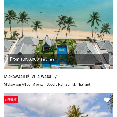
From 1.630,00$
/ 1 night(s)
Miskawaan 的 Villa Waterlily
Miskawaan Villas, Maenam Beach, Koh Samui, Thailand
精選推薦