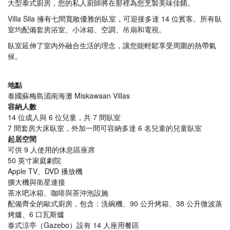
大型泰式廚房，您的私人廚師將在那裡為您烹製美味佳餚。
Villa Sila 擁有七間寬敞優雅的臥室，可迎接多達 14 位賓客。所有臥
室均配備套房浴室、小冰箱、空調、吊扇和電視。
臥室延伸了室內外融合生活的理念，讓您能輕鬆享受周圍的熱帶氣
候。
地點
泰國蘇梅島湄南海灘 Miskawaan Villas
容納人數
14 位成人與 6 位兒童，共 7 間臥室
7 間套房大床臥室，外加一間可容納多達 6 名兒童的兒童臥室
起居空間
可供 9 人使用的休息區座席
50 英寸家庭劇院
Apple TV、DVD 播放機
擴大機與衛星連接
茶水吧冰箱、咖啡與茶沖泡設施
配備齊全的歐式廚房，包含：洗碗機、90 公升烤箱、38 公升微波蒸
烤爐、6 口瓦斯爐
泰式涼亭（Gazebo）設有 14 人座用餐區